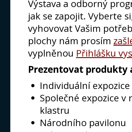
Výstava a odborný prog
jak se zapojit. Vyberte s
vyhovovat Vašim potřebá
plochy nám prosím
zašl
vyplněnou
Přihlášku vy
Prezentovat produkty a
Individuální expozice
Společné expozice v 
klastru
Národního pavilonu