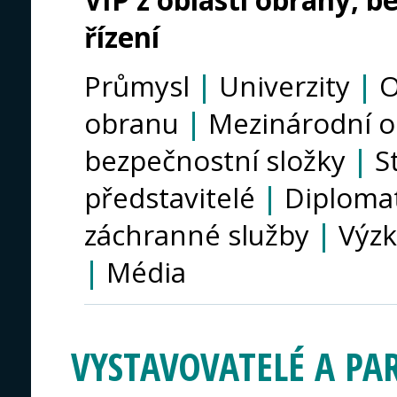
VIP z oblasti obrany, b
řízení
Průmysl
|
Univerzity
|
O
obranu
|
Mezinárodní o
bezpečnostní složky
|
S
představitelé
|
Diploma
záchranné služby
|
Výzk
|
Média
VYSTAVOVATELÉ A PA