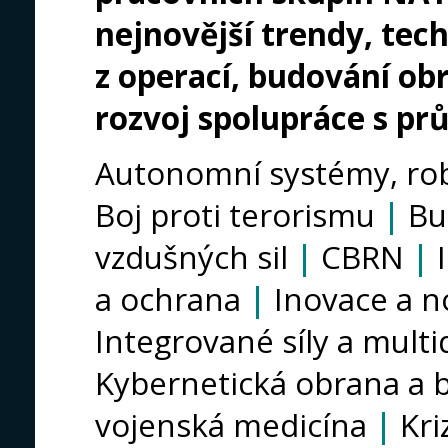
nejnovější trendy, tech
z operací, budování ob
rozvoj spolupráce s p
Autonomní systémy, rob
Boj proti terorismu
|
Bu
vzdušných sil
|
CBRN
|
a ochrana
|
Inovace a n
Integrované síly a mul
Kybernetická obrana a
vojenská medicína
|
Kr