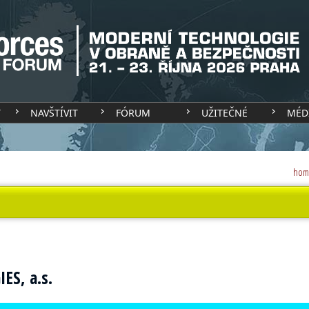
T
NAVŠTÍVIT
FÓRUM
UŽITEČNÉ
MÉD
hom
ES, a.s.