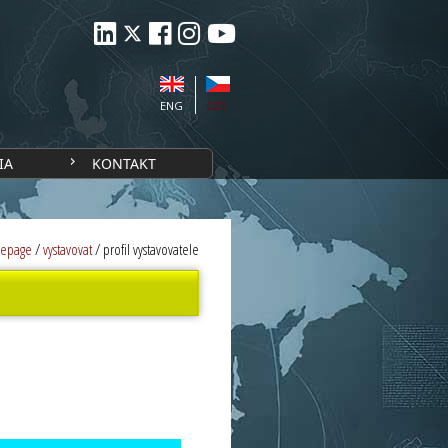
ENG
CZE
IA
KONTAKT
epage
/
vystavovat
/
profil vystavovatele