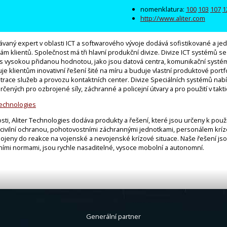
nomenklatura:
100
103
107
1
http://www.aliter.com
ávaný expert v oblasti ICT a softwarového vývoje dodává sofistikované a je
 klientů. Společnost má tři hlavní produkční divize. Divize ICT systémů se
s vysokou přidanou hodnotou, jako jsou datová centra, komunikační systémy
e klientům inovativní řešení šité na míru a buduje vlastní produktové portfo
race služeb a provozu kontaktních center. Divize Speciálních systémů nabíz
rčených pro ozbrojené síly, záchranné a policejní útvary a pro použití v takt
Technologies
ti, Aliter Technologies dodáva produkty a řešení, které jsou určeny k použi
, civilní ochranou, pohotovostními záchrannými jednotkami, personálem krízo
pojeny do reakce na vojenské a nevojenské krízové situace. Naše řešení js
mi normami, jsou rychle nasaditelné, vysoce mobolní a autonomní.
Generální partner