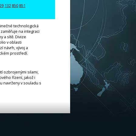
29
132
850
851
dinečné technologická
 zaměřuje na integraci
 a sítě. Divize
lio v oblasti
í návrh, vývoj a
ickém prostředí.
tí ozbrojenými silami,
vého řízení, jakož i
ou navrženy v souladu s