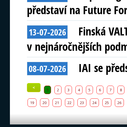
představí na Future Fo
Finská VAL
13-07-2026
v nejnáročnějších pod
IAI se před
08-07-2026
<
1
2
3
4
5
6
7
8
19
20
21
22
23
24
25
26