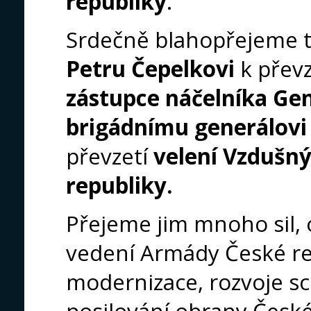
republiky
.
Srdečně blahopřejeme 
Petru Čepelkovi
k přev
zástupce náčelníka Ge
brigádnímu generálov
převzetí
velení Vzdušný
republiky.
Přejeme jim mnoho sil, 
vedení Armády České r
modernizace, rozvoje sc
posilování obrany České 