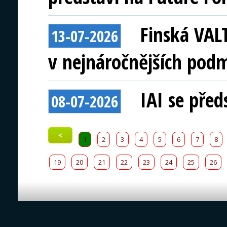
Finská VAL
13-07-2026
v nejnáročnějších pod
IAI se před
08-07-2026
<
1
2
3
4
5
6
7
8
19
20
21
22
23
24
25
26