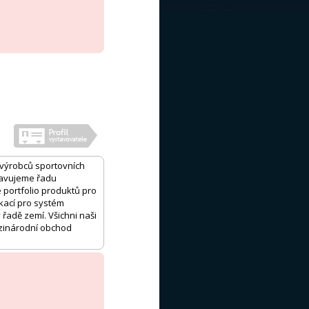
h výrobců sportovních
bavujeme řadu
 portfolio produktů pro
ikací pro systém
řadě zemí. Všichni naši
ezinárodní obchod