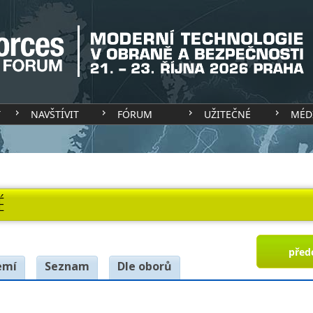
T
NAVŠTÍVIT
FÓRUM
UŽITEČNÉ
MÉD
É
před
emí
Seznam
Dle oborů