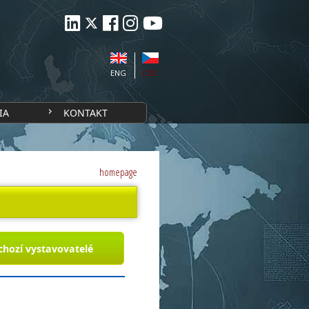
ENG
CZE
IA
KONTAKT
homepage
chozí vystavovatelé