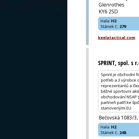
Glenrothes
KY6 2SD
Hala
:
H2
Stánek č.
:
279
keelatactical.com
SPRINT, spol. s r.
Sprint je obchodní f
potřeb a 3 výrobce 
reprezentantů a čle
běžné sportovní akti
obchodování NSAP (o
partneři patří ke š
stanovenými EU
Bečovská 1083/3,
Hala
:
H2
Stánek č.
:
248