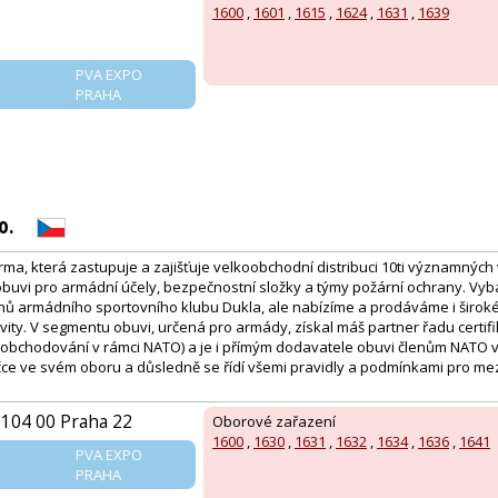
1600
,
1601
,
1615
,
1624
,
1631
,
1639
PVA EXPO
PRAHA
o.
irma, která zastupuje a zajišťuje velkoobchodní distribuci 10ti významnýc
obuvi pro armádní účely, bezpečnostní složky a týmy požární ochrany. Vy
nů armádního sportovního klubu Dukla, ale nabízíme a prodáváme i široké
vity. V segmentu obuvi, určená pro armády, získal máš partner řadu certif
bchodování v rámci NATO) a je i přímým dodavatele obuvi členům NATO v 
pičce ve svém oboru a důsledně se řídí všemi pravidly a podmínkami pro m
 104 00 Praha 22
Oborové zařazení
1600
,
1630
,
1631
,
1632
,
1634
,
1636
,
1641
PVA EXPO
PRAHA