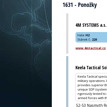
1631 - Ponožky
4M SYSTEMS a.s.
Hala
:
H2
Stánek č.
:
220
www.4mtactical.cz
Keela Tactical So
Keela Tactical spec
military operations
provides superior t
unique SDP (system 
rigorously tested to
armed forces with th
52-53 Nasmyth R