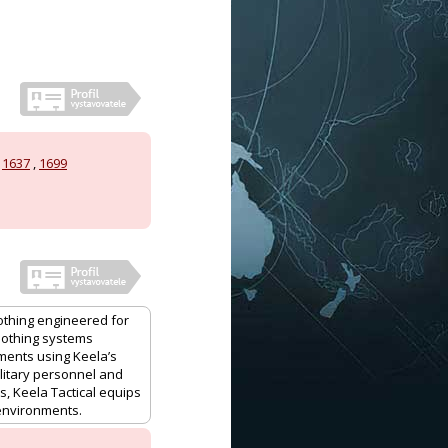
,
1637
,
1699
othing engineered for
lothing systems
ments using Keela’s
litary personnel and
s, Keela Tactical equips
 environments.