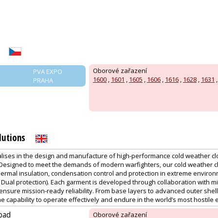
Oborové zařazení
PVA EXPO
1600
,
1601
,
1605
,
1606
,
1616
,
1628
,
1631
PRAHA
lutions
ialises in the design and manufacture of high-performance cold weather cl
. Designed to meet the demands of modern warfighters, our cold weather c
hermal insulation, condensation control and protection in extreme environ
Dual protection). Each garment is developed through collaboration with mi
 ensure mission-ready reliability. From base layers to advanced outer shell
e capability to operate effectively and endure in the world’s most hostile
oad
Oborové zařazení