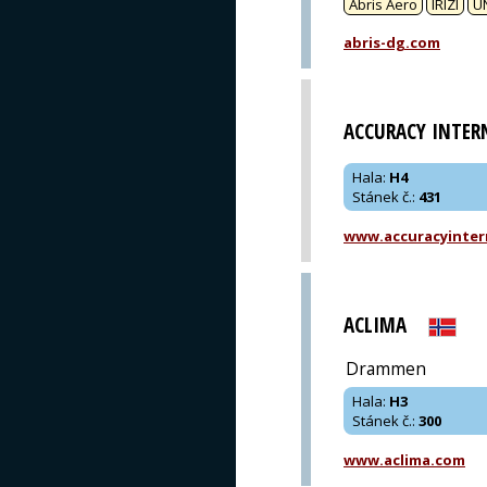
Abris Aero
IRIZI
U
abris-dg.com
ACCURACY INTER
Hala
:
H4
Stánek č.
:
431
www.accuracyinter
ACLIMA
Drammen
Hala
:
H3
Stánek č.
:
300
www.aclima.com