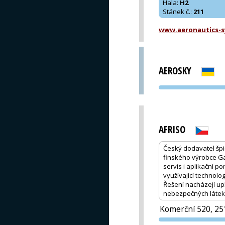
Hala
:
H2
Stánek č.
:
211
www.aeronautics-s
AEROSKY
AFRISO
Český dodavatel špi
finského výrobce Ga
servis i aplikační 
využívající technolo
Řešení nacházejí up
nebezpečných látek, 
Komerční 520, 25