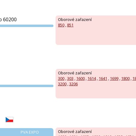
o 60200
Oborové zařazení
850
,
851
PVA EXPO
PRAHA
Oborové zařazení
300
,
303
,
1600
,
1614
,
1641
,
1699
,
1800
,
1
3200
,
3206
PVA EXPO
PRAHA
Oborové zařazení
PVA EXPO