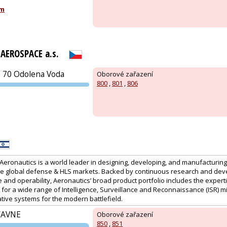
PVA EXPO
om
PRAHA
AEROSPACE a.s.
0 70 Odolena Voda
Oborové zařazení
800
,
801
,
806
PVA EXPO
PRAHA
, Aeronautics is a world leader in designing, developing, and manufacturi
he global defense & HLS markets. Backed by continuous research and de
nd operability, Aeronautics’ broad product portfolio includes the expertis
 for a wide range of Intelligence, Surveillance and Reconnaissance (ISR) m
tive systems for the modern battlefield.
YAVNE
Oborové zařazení
850
,
851