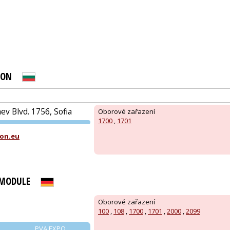
:
PRAHA
ION
N
v Blvd. 1756, Sofia
Oborové zařazení
1700
,
1701
PVA EXPO
on.eu
PRAHA
 MODULE
Oborové zařazení
100
,
108
,
1700
,
1701
,
2000
,
2099
PVA EXPO