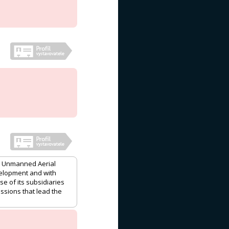
ng Unmanned Aerial
velopment and with
e of its subsidiaries
issions that lead the