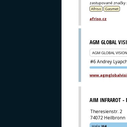
zastupované značky
Afriso
Gasmet
afriso.cz
AGM GLOBAL VIS
AGM GLOBAL VISIO
#6 Andrey Lyapche
www.agmglobalvisi
AIM INFRAROT -
Theresienstr. 2
74072 Heilbronn
Hala
:
H4