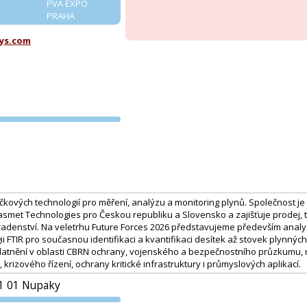
PVA EXPO
PRAHA
ys.com
PVA EXPO
PRAHA
čkových technologií pro měření, analýzu a monitoring plynů. Společnost 
smet Technologies pro Českou republiku a Slovensko a zajišťuje prodej,
poradenství. Na veletrhu Future Forces 2026 představujeme především ana
gii FTIR pro současnou identifikaci a kvantifikaci desítek až stovek plynnýc
latnění v oblasti CBRN ochrany, vojenského a bezpečnostního průzkumu,
krizového řízení, ochrany kritické infrastruktury i průmyslových aplikací.
1 01 Nupaky
PVA EXPO