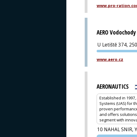
www.pro-ration.c
AERO Vodochody 
U Letiště 374, 25
www.aero.cz
AERONAUTICS
Established in 1997
Systems (UAS) for t
proven performance a
and offers solutions
segment with innova
10 NAHAL SNIR, 