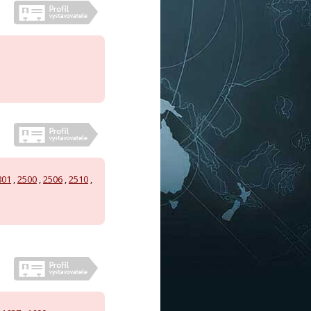
801
,
2500
,
2506
,
2510
,