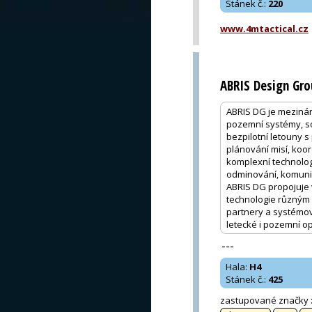
Stánek č.
:
220
www.4mtactical.cz
ABRIS Design Gr
ABRIS DG je mezináro
pozemní systémy, sof
bezpilotní letouny s
plánování misí, koo
komplexní technologi
odminování, komunik
ABRIS DG propojuje 
technologie různým 
partnery a systémov
letecké i pozemní o
---
Hala
:
H4
Stánek č.
:
425
zastupované značky