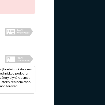
je výhradním zástupcem
 technickou podporu,
lyzátory plynů Gasmet
h látek v reálném čase.
 monitorování