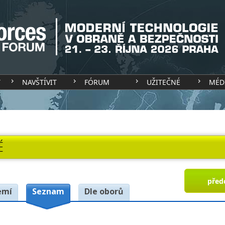
T
NAVŠTÍVIT
FÓRUM
UŽITEČNÉ
MÉD
É
před
emí
Seznam
Dle oborů