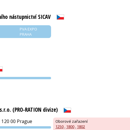
ího nástupnictví SICAV
PVA EXPO
PRAHA
PVA EXPO
PRAHA
.r.o. (PRO-RATION divize)
 120 00 Prague
Oborové zařazení
1250
,
1800
,
1802