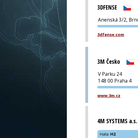
3DFENSE
Anenská 3/2, Brn
3dfense.com
3M Česko
V Parku 24
148 00 Praha 4
www.3m.cz
4M SYSTEMS a.s.
Hala
:
H2