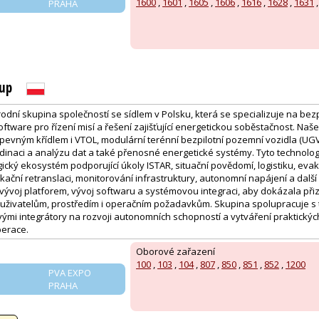
1600
,
1601
,
1605
,
1606
,
1616
,
1628
,
1631
PRAHA
oup
dní skupina společností se sídlem v Polsku, která se specializuje na bezpi
tware pro řízení misí a řešení zajišťující energetickou soběstačnost. Naše
 pevným křídlem i VTOL, modulární terénní bezpilotní pozemní vozidla (UGV
rdinaci a analýzu dat a také přenosné energetické systémy. Tyto technolog
cký ekosystém podporující úkoly ISTAR, situační povědomí, logistiku, eva
ační retranslaci, monitorování infrastruktury, autonomní napájení a dalš
vývoj platforem, vývoj softwaru a systémovou integraci, aby dokázala při
uživatelům, prostředím i operačním požadavkům. Skupina spolupracuje s 
ými integrátory na rozvoji autonomních schopností a vytváření praktickýc
perace.
Oborové zařazení
100
,
103
,
104
,
807
,
850
,
851
,
852
,
1200
PVA EXPO
PRAHA
: