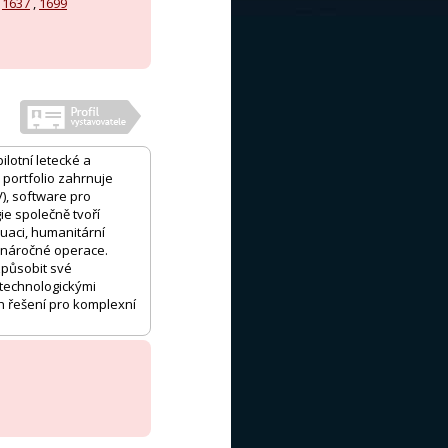
,
1637
,
1699
lotní letecké a
 portfolio zahrnuje
), software pro
ie společně tvoří
kuaci, humanitární
í náročné operace.
způsobit své
technologickými
h řešení pro komplexní