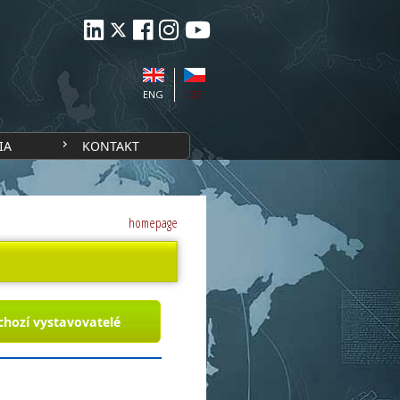
ENG
CZE
IA
KONTAKT
homepage
chozí vystavovatelé