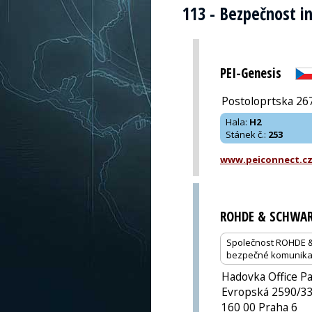
113 - Bezpečnost in
PEI-Genesis
Postoloprtska 267
Hala
:
H2
Stánek č.
:
253
www.peiconnect.c
ROHDE & SCHWA
Společnost ROHDE & S
bezpečné komunikační
Hadovka Office P
Evropská 2590/3
160 00 Praha 6