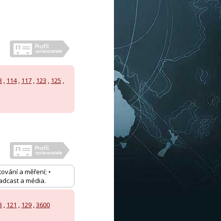
3
,
114
,
117
,
123
,
125
,
ování a měření; •
oadcast a média.
3
,
121
,
129
,
3600