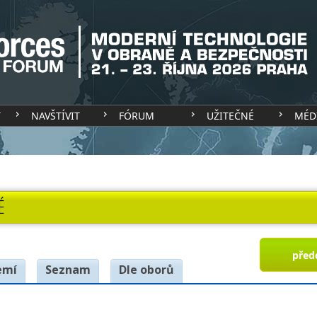
T
NAVŠTÍVIT
FÓRUM
UŽITEČNÉ
MÉD
É
před
emí
Seznam
Dle oborů