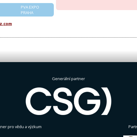
PVA EXPO
PRAHA
z.com
Generální partner
tner pro vědu a výzkum
Part