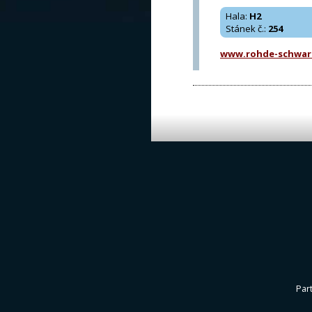
Hala
:
H2
Stánek č.
:
254
www.rohde-schwar
Par