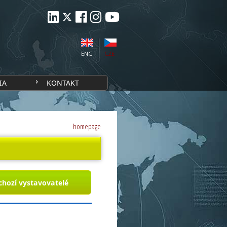
ENG
CZE
IA
KONTAKT
homepage
chozí vystavovatelé