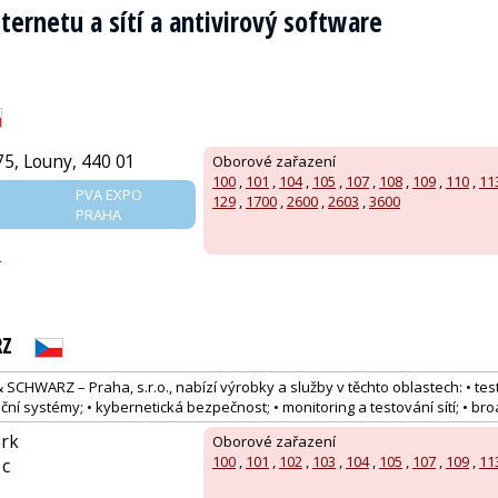
ternetu a sítí a antivirový software
5, Louny, 440 01
Oborové zařazení
100
,
101
,
104
,
105
,
107
,
108
,
109
,
110
,
11
PVA EXPO
129
,
1700
,
2600
,
2603
,
3600
PRAHA
z
RZ
CHWARZ – Praha, s.r.o., nabízí výrobky a služby v těchto oblastech: • test
 systémy; • kybernetická bezpečnost; • monitoring a testování sítí; • br
ark
Oborové zařazení
100
,
101
,
102
,
103
,
104
,
105
,
107
,
109
,
11
3c