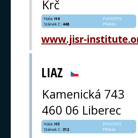
Krč
Hala
:
H4
PVA EXPO
Stánek č.
:
448
PRAHA
www.jisr-institute.o
LIAZ
Kamenická 743
460 06 Liberec
Hala
:
H3
PVA EXPO
Stánek č.
:
312
PRAHA