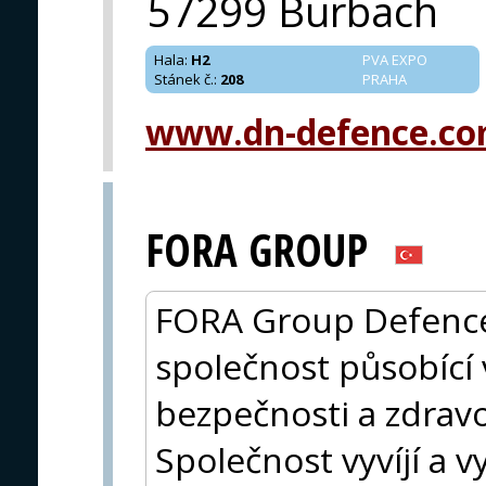
57299 Burbach
Hala
:
H2
PVA EXPO
Stánek č.
:
208
PRAHA
www.dn-defence.c
FORA GROUP
FORA Group Defence 
společnost působící 
bezpečnosti a zdravo
Společnost vyvíjí a v