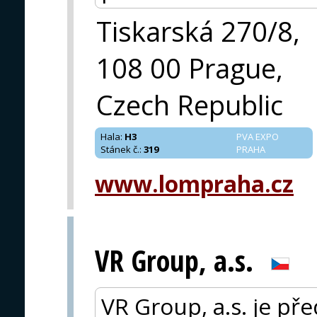
Tiskarská 270/8,
108 00 Prague,
Czech Republic
Hala
:
H3
PVA EXPO
Stánek č.
:
319
PRAHA
www.lompraha.cz
VR Group, a.s.
VR Group, a.s. je př