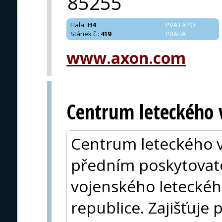
85255
Hala
:
H4
PVA EXPO
Stánek č.
:
419
PRAHA
www.axon.com
Centrum leteckého 
Centrum leteckého v
předním poskytova
vojenského leteckéh
republice. Zajišťuje 