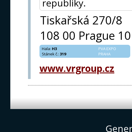
republiky.
Tiskařská 270/8
108 00 Prague 10
Hala
:
H3
PVA EXPO
Stánek č.
:
319
PRAHA
www.vrgroup.cz
Gener