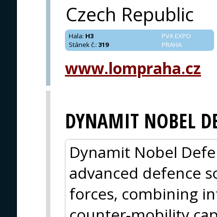
Czech Republic
Hala
:
H3
PVA EXPO
Stánek č.
:
319
PRAHA
www.lompraha.cz
DYNAMIT NOBEL D
Dynamit Nobel Defe
advanced defence so
forces, combining i
counter-mobility cap