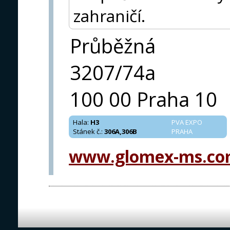
zahraničí.
Průběžná
3207/74a
100 00 Praha 10
Hala
:
H3
PVA EXPO
Stánek č.
:
306A,306B
PRAHA
www.glomex-ms.c