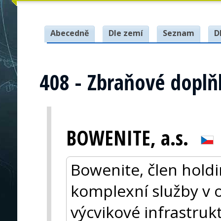
Abecedně
Dle zemí
Seznam
D
408 - Zbraňové doplňk
BOWENITE, a.s.
Bowenite, člen holdi
komplexní služby v o
výcvikové infrastru