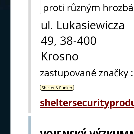
proti různým hrozb
ul. Lukasiewicza
49, 38-400
Krosno
zastupované značky
:
Shelter & Bunker
sheltersecurityprod