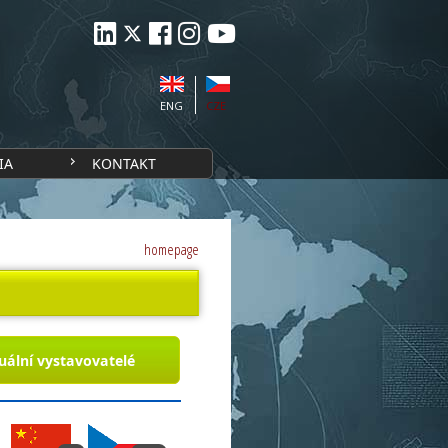
ENG
CZE
IA
KONTAKT
homepage
uální vystavovatelé