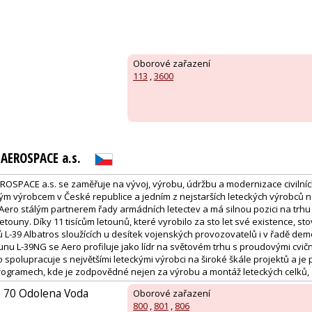
Oborové zařazení
113
,
3600
AEROSPACE a.s.
SPACE a.s. se zaměřuje na vývoj, výrobu, údržbu a modernizace civilníc
kým výrobcem v České republice a jedním z nejstarších leteckých výrobců na
e Aero stálým partnerem řady armádních letectev a má silnou pozici na trh
etouny. Díky 11 tisícům letounů, které vyrobilo za sto let své existence, st
̊ L-39 Albatros sloužících u desítek vojenských provozovatelů i v řadě de
u L-39NG se Aero profiluje jako lídr na světovém trhu s proudovými cvičný
ro spolupracuje s největšími leteckými výrobci na široké škále projektů a j
ogramech, kde je zodpovědné nejen za výrobu a montáž leteckých celků, al
0 70 Odolena Voda
Oborové zařazení
800
,
801
,
806