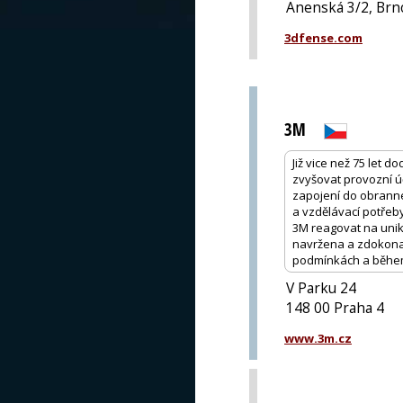
Anenská 3/2, Brn
3dfense.com
3M
Již vice než 75 let 
zvyšovat provozní ú
zapojení do obranné
a vzdělávací potřeb
3M reagovat na unik
navržena a zdokonal
podmínkách a běhe
V Parku 24
148 00 Praha 4
www.3m.cz