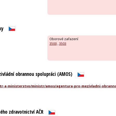
ky
Oborové zařazení
3500
,
3503
ivládní obrannou spolupráci (AMOS)
tr-a-ministerstvo/ministr/amos/agentura-pro-mezivladni-obrann
ého zdravotnictví AČR