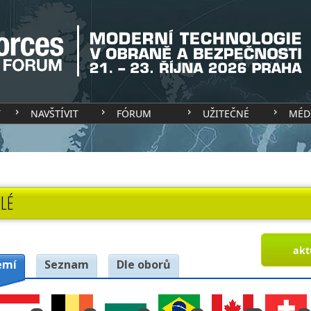
T
NAVŠTÍVIT
FÓRUM
UŽITEČNÉ
MÉD
LÉ
akt
emí
Seznam
Dle oborů