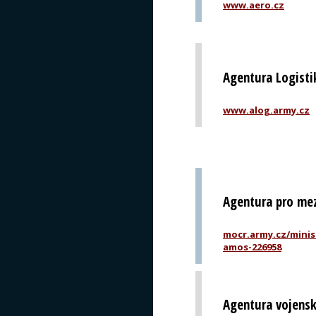
www.aero.cz
Agentura Logisti
www.alog.army.cz
Agentura pro mez
mocr.army.cz/minis
amos-226958
Agentura vojensk