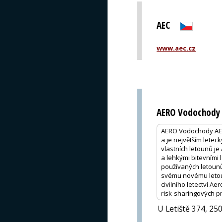
AEC
www.aec.cz
AERO Vodochody 
AERO Vodochody AERO
a je největším letec
vlastních letounů j
a lehkými bitevními l
používaných letounu
svému novému letoun
civilního letectví Ae
risk-sharingových pr
U Letiště 374, 25