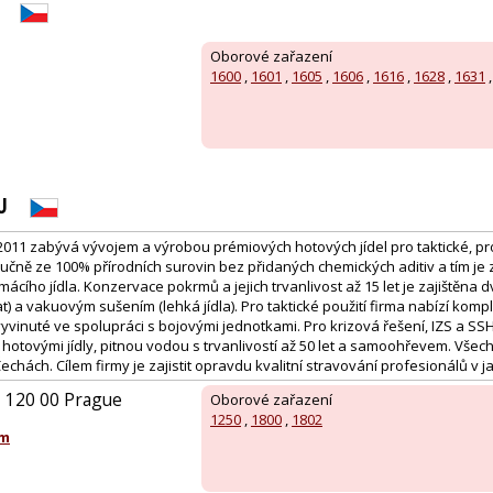
Oborové zařazení
1600
,
1601
,
1605
,
1606
,
1616
,
1628
,
1631
U
 2011 zabývá vývojem a výrobou prémiových hotových jídel pro taktické, pr
ří ručně ze 100% přírodních surovin bez přidaných chemických aditiv a tím je
ácího jídla. Konzervace pokrmů a jejich trvanlivost až 15 let je zajištěna
at) a vakuovým sušením (lehká jídla). Pro taktické použití firma nabízí komp
vinuté ve spolupráci s bojovými jednotkami. Pro krizová řešení, IZS a SSHR
hotovými jídly, pitnou vodou s trvanlivostí až 50 let a samoohřevem. Všec
Čechách. Cílem firmy je zajistit opravdu kvalitní stravování profesionálů v
 120 00 Prague
Oborové zařazení
1250
,
1800
,
1802
om