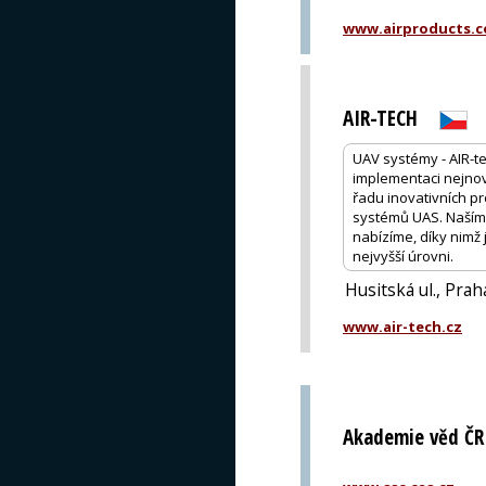
www.airproducts.
AIR-TECH
UAV systémy - AIR-t
implementaci nejnově
řadu inovativních pr
systémů UAS. Naším 
nabízíme, díky nimž
nejvyšší úrovni.
Husitská ul., Prah
www.air-tech.cz
Akademie věd ČR