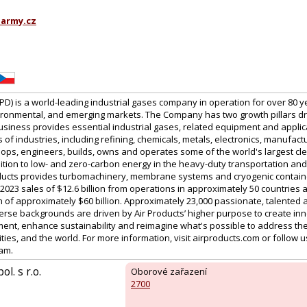
.army.cz
PD) is a world-leading industrial gases company in operation for over 80 
ironmental, and emerging markets. The Company has two growth pillars dri
usiness provides essential industrial gases, related equipment and applic
of industries, including refining, chemicals, metals, electronics, manufact
ps, engineers, builds, owns and operates some of the world's largest cl
ition to low- and zero-carbon energy in the heavy-duty transportation and 
roducts provides turbomachinery, membrane systems and cryogenic containe
023 sales of $12.6 billion from operations in approximately 50 countries 
n of approximately $60 billion. Approximately 23,000 passionate, talented
rse backgrounds are driven by Air Products’ higher purpose to create inno
ment, enhance sustainability and reimagine what's possible to address the
es, and the world. For more information, visit airproducts.com or follow us
am.
. s r.o.
Oborové zařazení
2700
1