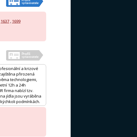
,
1637
,
1699
ofesionální a krizové
 zajištěna přirozená
 dvěma technologiemi,
letní 12h a 24h
 firma nabízí tzv.
hna jídla jsou vyráběna
 jakýchkoli podmínkách.