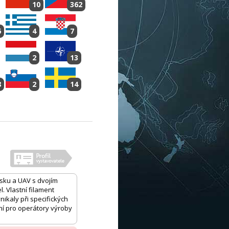
10
362
6
4
7
2
13
8
2
14
isku a UAV s dvojím
l. Vlastní filament
nikaly při specifických
ní pro operátory výroby