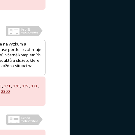
 se na výzkum a
 Naše portfolio zahrnuje
unů, včetně kompletních
oduktů a služeb, které
 každou situaci na
0
,
121
,
128
,
129
,
131
,
,
2300