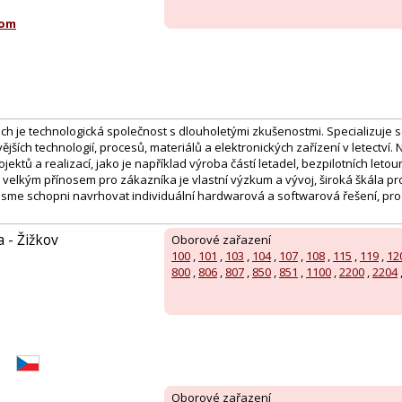
com
ech je technologická společnost s dlouholetými zkušenostmi. Specializuje
jších technologií, procesů, materiálů a elektronických zařízení v letectví.
ojektů a realizací, jako je například výroba částí letadel, bezpilotních leto
velkým přínosem pro zákazníka je vlastní výzkum a vývoj, široká škála pr
 jsme schopni navrhovat individuální hardwarová a softwarová řešení, pro
a - Žižkov
Oborové zařazení
100
,
101
,
103
,
104
,
107
,
108
,
115
,
119
,
12
800
,
806
,
807
,
850
,
851
,
1100
,
2200
,
2204
Oborové zařazení