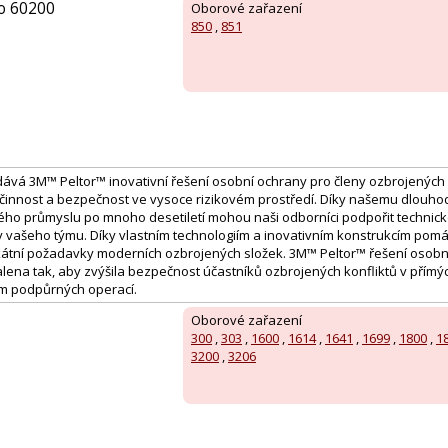
o 60200
Oborové zařazení
850
,
851
dodává 3M™ Peltor™ inovativní řešení osobní ochrany pro členy ozbrojených 
činnost a bezpečnost ve vysoce rizikovém prostředí. Díky našemu dlouh
ho průmyslu po mnoho desetiletí mohou naši odborníci podpořit technické, 
y vašeho týmu. Díky vlastním technologiím a inovativním konstrukcím pomáh
átní požadavky moderních ozbrojených složek. 3M™ Peltor™ řešení osobn
ena tak, aby zvýšila bezpečnost účastníků ozbrojených konfliktů v přímý
m podpůrných operací.
Oborové zařazení
300
,
303
,
1600
,
1614
,
1641
,
1699
,
1800
,
1
3200
,
3206