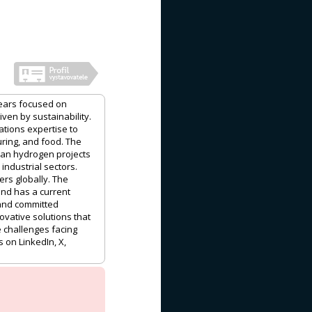
years focused on
ven by sustainability.
ations expertise to
uring, and food. The
ean hydrogen projects
industrial sectors.
rs globally. The
and has a current
 and committed
vative solutions that
 challenges facing
 on LinkedIn, X,