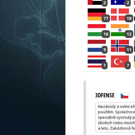
2
2
77
18
16
12
9
11
1
7
3DFENSE
Nezávislý a velmi ef
použitím. Společnost
speciálně vyvinutý p
úkolech nebo misích
a letu. Zakázková ře