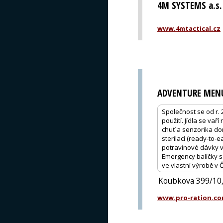
4M SYSTEMS a.s.
www.4mtactical.cz
ADVENTURE MEN
Společnost se od r.
použití. Jídla se va
chuť a senzorika dom
sterilací (ready-to-e
potravinové dávky vy
Emergency balíčky s 
ve vlastní výrobě v 
Koubkova 399/10,
www.pro-ration.c