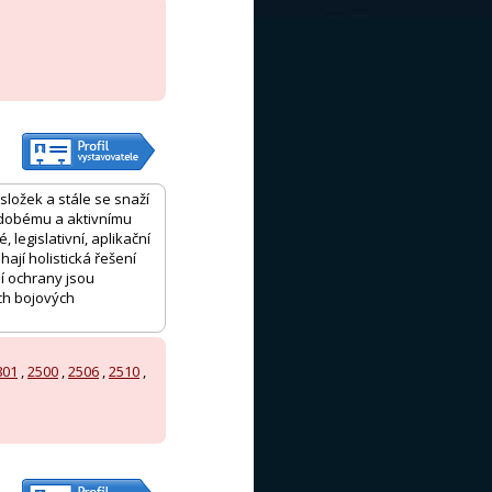
složek a stále se snaží
odobému a aktivnímu
legislativní, aplikační
ají holistická řešení
í ochrany jsou
ch bojových
801
,
2500
,
2506
,
2510
,