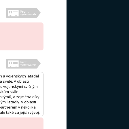
h a vojenských letadel
 světě. V oblasti
u s vojenskými cvičnými
ovkám stále
mo týmů, a zejména díky
mi letadly. V oblasti
e partnerem v několika
e také za jejich vývoj.