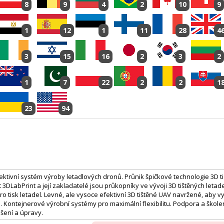
8
9
4
2
10
9
1
12
1
11
28
4
3
15
16
2
3
2
1
7
22
2
2
1
23
94
ektivní systém výroby letadlových dronů. Průnik špičkové technologie 3D t
 3DLabPrint a její zakladatelé jsou průkopníky ve vývoji 3D tištěných letade
ro tisk letadel. Levné, ale vysoce efektivní 3D tištěné UAV navržené, aby vy
. Kontejnerové výrobní systémy pro maximální flexibilitu. Podpora a škole
šení a úpravy.