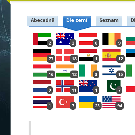
Abecedně
Dle zemí
Seznam
D
2
2
8
9
77
18
1
12
16
12
3
15
9
11
1
7
1
7
23
94