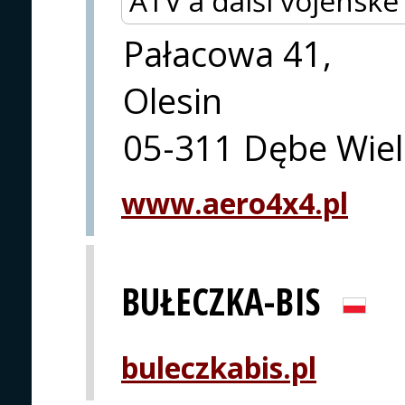
ATV a další vojenské
Pałacowa 41,
Olesin
05-311 Dębe Wiel
www.aero4x4.pl
BUŁECZKA-BIS
buleczkabis.pl