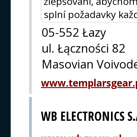
zlepšování, abychom z
splní požadavky kaž
05-552 Łazy
ul. Łączności 82
Masovian Voivod
www.templarsgear.
WB ELECTRONICS S.