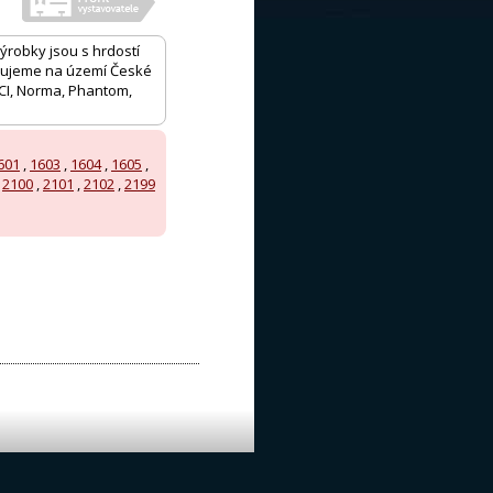
výrobky jsou s hrdostí
upujeme na území České
SCI, Norma, Phantom,
601
,
1603
,
1604
,
1605
,
,
2100
,
2101
,
2102
,
2199