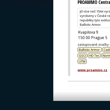
PROAMMO Centra
Již více než 15let v
vyrobeny v České re
republiky tyto exkl
Ballistic Armor.
Kvapilova 9
150 00 Prague 5
zastupované značky
Ballistic Armor.
Cad
GSCI
HD Tec
Nor
UTM
www.proammo.cz