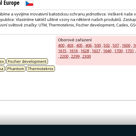
l Europe
yrábíme a vyvíjíme inovativní balistickou ochranu jednotlivce. Veškeré naše 
publice. Vlastníme taktéž užitné vzory na některé našich produktů. Zast
usivní světové značky: UTM, Thermoteknix, Fischer development, Cadex, G
Oborové zařazení
400
,
403
,
405
,
406
,
500
,
502
,
507
,
1600
,
1
1615
,
1616
,
1628
,
1637
,
1640
,
1700
,
1701
:
,
2200
,
2299
,
2300
ex
Fischer development
ma
Phantom
Thermoteknix