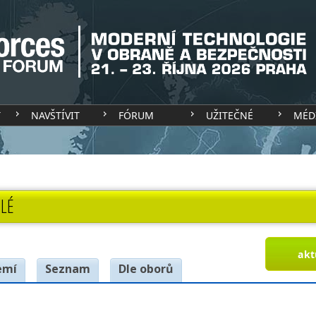
T
NAVŠTÍVIT
FÓRUM
UŽITEČNÉ
MÉD
LÉ
akt
emí
Seznam
Dle oborů