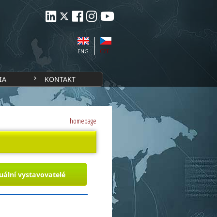
ENG
CZE
IA
KONTAKT
homepage
uální vystavovatelé