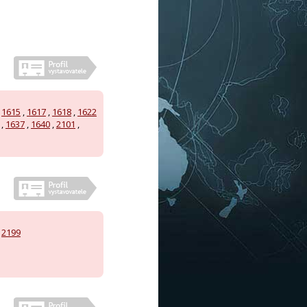
,
1615
,
1617
,
1618
,
1622
,
1637
,
1640
,
2101
,
,
2199