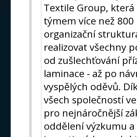
Textile Group, která
týmem více než 800 p
organizační struktu
realizovat všechny p
od zušlechťování př
laminace - až po náv
vyspělých oděvů. Dí
všech společností ve
pro nejnáročnější zá
oddělení výzkumu a 