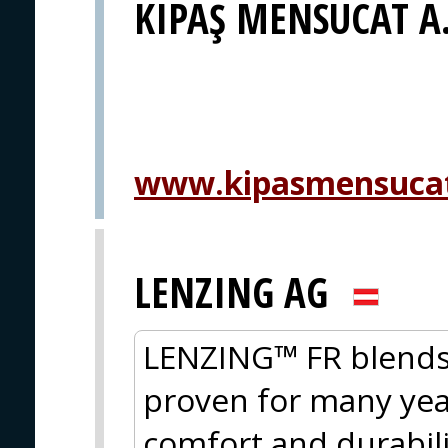
KIPAŞ MENSUCAT A.
www.kipasmensuca
LENZING AG
LENZING™ FR blends 
proven for many year
comfort and durabili