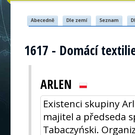
Abecedně
Dle zemí
Seznam
D
1617 - Domácí textili
ARLEN
Existenci skupiny Arl
majitel a předseda s
Tabaczyński. Organiz