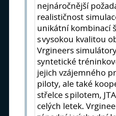
nejnáročnější požad
realističnost simula
unikátní kombinací 
s vysokou kvalitou o
Vrgineers simulátory
syntetické tréninkov
jejich vzájemného pr
piloty, ale také koop
střelce s pilotem, JT
celých letek. Vrgine