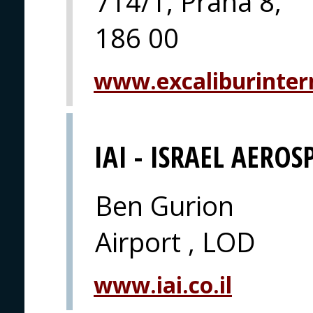
714/1, Praha 8,
186 00
www.excaliburintern
IAI - ISRAEL AEROS
Ben Gurion
Airport , LOD
www.iai.co.il