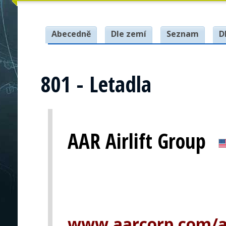
Abecedně
Dle zemí
Seznam
D
801 - Letadla
AAR Airlift Group
www.aarcorp.com/ai