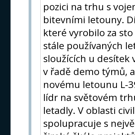
pozici na trhu s voj
bitevními letouny. Dí
které vyrobilo za sto
stále používaných le
sloužících u desítek
v řadě demo týmů, 
novému letounu L-39
lídr na světovém tr
letadly. V oblasti civ
spolupracuje s nejvě