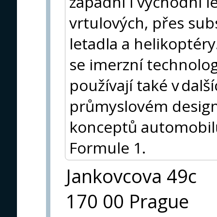
západní i východní l
vrtulových, přes su
letadla a helikoptér
se imerzní technolog
používají také v dalš
průmyslovém design
konceptů automobilů
Formule 1.
Jankovcova 49c
170 00 Prague