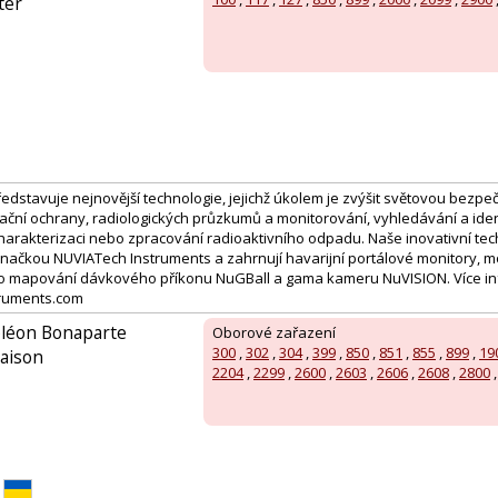
ter
edstavuje nejnovější technologie, jejichž úkolem je zvýšit světovou bezpe
iační ochrany, radiologických průzkumů a monitorování, vyhledávání a iden
harakterizaci nebo zpracování radioaktivního odpadu. Naše inovativní tec
ačkou NUVIATech Instruments a zahrnují havarijní portálové monitory, 
ro mapování dávkového příkonu NuGBall a gama kameru NuVISION. Více in
ruments.com
oléon Bonaparte
Oborové zařazení
300
,
302
,
304
,
399
,
850
,
851
,
855
,
899
,
19
aison
2204
,
2299
,
2600
,
2603
,
2606
,
2608
,
2800