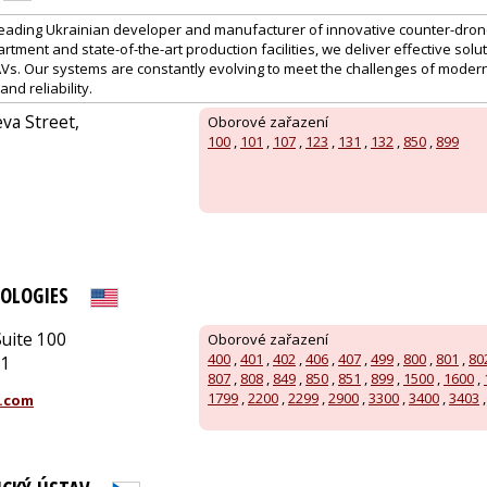
leading Ukrainian developer and manufacturer of innovative counter-dro
tment and state-of-the-art production facilities, we deliver effective solut
Vs. Our systems are constantly evolving to meet the challenges of moder
nd reliability.
eva Street,
Oborové zařazení
100
,
101
,
107
,
123
,
131
,
132
,
850
,
899
OLOGIES
uite 100
Oborové zařazení
400
,
401
,
402
,
406
,
407
,
499
,
800
,
801
,
80
51
807
,
808
,
849
,
850
,
851
,
899
,
1500
,
1600
,
1799
,
2200
,
2299
,
2900
,
3300
,
3400
,
3403
.com