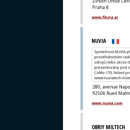
Zirkon Office Cen
Praha 8
www.filuta.ai
NUVIA
Společnost NUVIA př
prostřednictvím rad
zdrojů nebo skrze c
prezentovány pod zn
CoMo-170, řešení p
www.nuviatech-inst
280, avenue Nap
92506 Rueil Malm
www.nuvia.com
OBRIY MILTECH