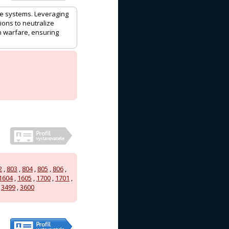
ne systems. Leveraging
ions to neutralize
n warfare, ensuring
2
,
803
,
804
,
805
,
806
,
1604
,
1605
,
1700
,
1701
,
,
3499
,
3600