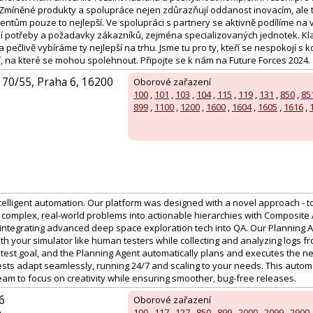
. Zmíněné produkty a spolupráce nejen zdůrazňují oddanost inovacím, ale
entům pouze to nejlepší. Ve spolupráci s partnery se aktivně podílíme na 
lní potřeby a požadavky zákazníků, zejména specializovaných jednotek. 
 pečlivě vybíráme ty nejlepší na trhu. Jsme tu pro ty, kteří se nespokojí s
, na které se mohou spolehnout. Připojte se k nám na Future Forces 2024.
70/55, Praha 6, 16200
Oborové zařazení
100
,
101
,
103
,
104
,
115
,
119
,
131
,
850
,
85
899
,
1100
,
1200
,
1600
,
1604
,
1605
,
1616
,
 intelligent automation. Our platform was designed with a novel approach 
complex, real-world problems into actionable hierarchies with Composite AI
 integrating advanced deep space exploration tech into QA. Our Planning Ag
with your simulator like human testers while collecting and analyzing logs f
 test goal, and the Planning Agent automatically plans and executes the n
tests adapt seamlessly, running 24/7 and scaling to your needs. This aut
eam to focus on creativity while ensuring smoother, bug-free releases.
6
Oborové zařazení
100
,
117
,
127
,
850
,
899
,
2000
,
2099
,
2900