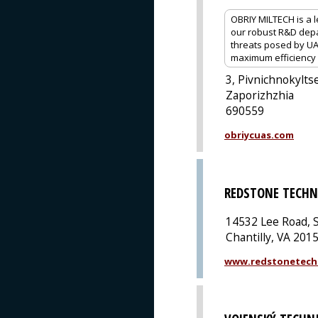
OBRIY MILTECH is a 
our robust R&D depar
threats posed by UA
maximum efficiency a
3, Pivnichnokylts
Zaporizhzhia
690559
obriycuas.com
REDSTONE TECHN
14532 Lee Road, S
Chantilly, VA 201
www.redstonetech