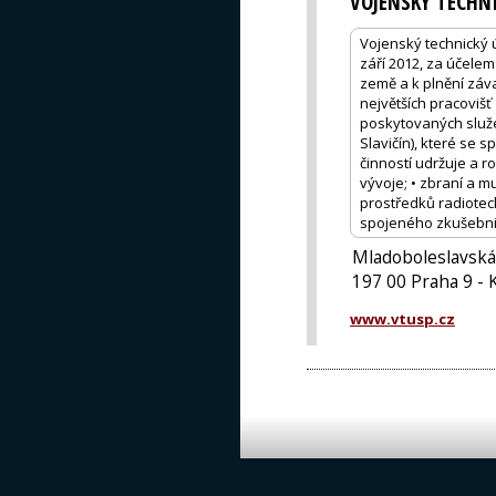
VOJENSKÝ TECHN
Vojenský technický ú
září 2012, za účele
země a k plnění záva
největších pracovi
poskytovaných služ
Slavičín), které se 
činností udržuje a 
vývoje; • zbraní a m
prostředků radiotec
spojeného zkušebnict
Mladoboleslavská
197 00 Praha 9 - 
www.vtusp.cz