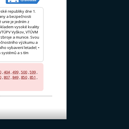
eské republiky dne 1.
rany a bezpečnosti
 unie je jedním z
kladem vysoké kvality
, VTÚPV Vyškov, VTÚVM
výzbroje a munice. Svou
zpečnostního výzkumu a
ího vybavení letadel; •
 systémů a s tím
0
,
404
,
499
,
500
,
599
,
0
,
807
,
849
,
850
,
851
,