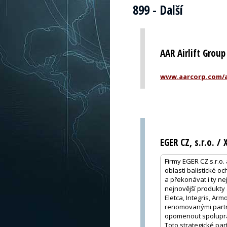
899 - Další
AAR Airlift Group
www.aarcorp.com/ai
EGER CZ, s.r.o. /
Firmy EGER CZ s.r.o.
oblasti balistické o
a překonávat i ty n
nejnovější produkty 
Eletca, Integris, Ar
renomovanými partne
opomenout spoluprác
Toto strategické pa