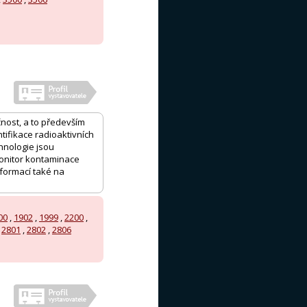
čnost, a to především
tifikace radioaktivních
hnologie jsou
monitor kontaminace
formací také na
00
,
1902
,
1999
,
2200
,
,
2801
,
2802
,
2806