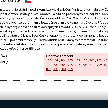
ICKÝ ÚSTAV
stav, s. p. je státním podnikem, který byl založen Ministerstvem obrany Č
m poskytování strategických dodávek a služeb potřebných pro zajištění ob
zků vyplývajících z členství České republiky v NATO a EU. V rámci Evropské
šť zabývajících se obranným a bezpečnostním výzkumem a vývojem. Předpo
eb je synergie schopností tří odštěpných závodů (VTÚLaPVO Praha-Kbely
specializují v oblastech letectví a protivzdušné obrany, pozemního vojska, 
rozvíjí strategické know-how České republiky v oblasti: • obranného a be
unice; • pozemní techniky; • bezpilotních průzkumných prostředků; • palubn
hnického a letištního technického zabezpečení, simulátorů, komunikačních
ví, ověřování a certifikace.
 944
Oborové zařazení
100
,
103
,
104
,
105
,
122
,
125
,
300
,
303
,
40
Kbely
700
,
703
,
704
,
705
,
706
,
708
,
711
,
799
,
80
852
,
899
,
900
,
999