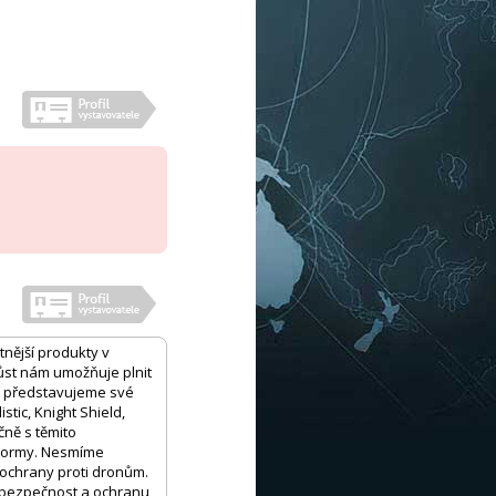
tnější produkty v
růst nám umožňuje plnit
tí představujeme své
stic, Knight Shield,
čně s těmito
 normy. Nesmíme
ochrany proti dronům.
o bezpečnost a ochranu