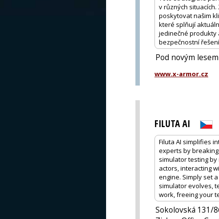
v různých situacích
poskytovat našim kli
které splňují aktuá
jedinečné produkty a
bezpečnostní řešení
Pod novým lesem 
www.x-armor.cz
FILUTA AI
Filuta AI simplifies
experts by breaking 
simulator testing by
actors, interacting 
engine. Simply set a
simulator evolves, 
work, freeing your t
Sokolovská 131/8