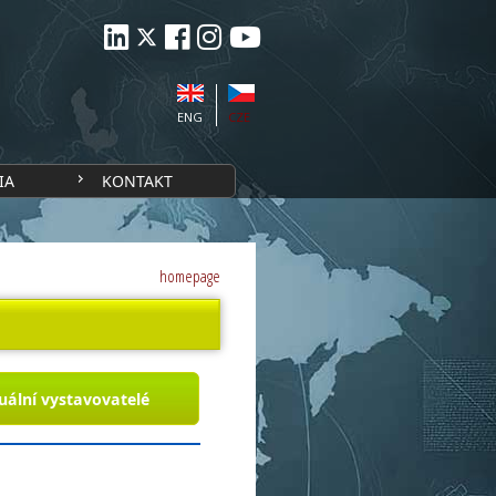
ENG
CZE
IA
KONTAKT
homepage
uální vystavovatelé