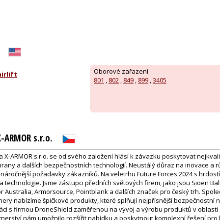
Oborové zařazení
rlift
801
,
802
,
849
,
899
,
3405
 X-ARMOR s.r.o.
 a X-ARMOR s.r.o. se od svého založení hlásí k závazku poskytovat nejkvali
chrany a dalších bezpečnostních technologií. Neustálý důraz na inovace a 
ejnáročnější požadavky zákazníků. Na veletrhu Future Forces 2024 s hrdos
a technologie. Jsme zástupci předních světových firem, jako jsou Sioen Balli
mor Australia, Armorsource, Pointblank a dalších značek pro český trh. Spole
ry nabízíme špičkové produkty, které splňují nejpřísnější bezpečnostní
i s firmou DroneShield zaměřenou na vývoj a výrobu produktů v oblasti 
rtnerství nám umožnilo rozšířit nabídku a poskytnout komplexní řešení pr