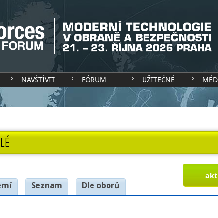
T
NAVŠTÍVIT
FÓRUM
UŽITEČNÉ
MÉD
LÉ
akt
emí
Seznam
Dle oborů