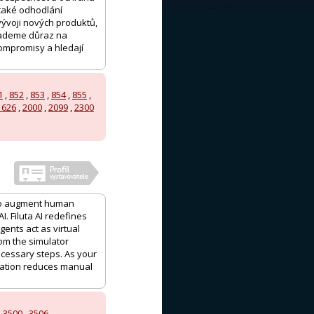
 také odhodlání
vývoji nových produktů,
Klademe důraz na
 kompromisy a hledají
1
,
852
,
853
,
854
,
855
,
1626
,
2000
,
2099
,
2300
- to augment human
. Filuta AI redefines
ents act as virtual
rom the simulator
ecessary steps. As your
omation reduces manual
,
3500
,
3506