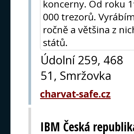
koncerny. Od roku 19
000 trezorů. Vyrábí
ročně a většina z ni
států.
Údolní 259, 468
51, Smržovka
charvat-safe.cz
IBM Česká republik