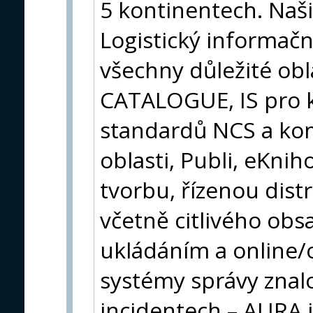
5 kontinentech. Naš
Logistický informační
všechny důležité obl
CATALOGUE, IS pro k
standardů NCS a kom
oblasti, Publi, eKni
tvorbu, řízenou dist
včetně citlivého obs
ukládáním a online/o
systémy správy znal
incidentech – AURA 