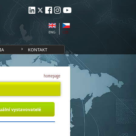
ENG
CZE
IA
KONTAKT
homepage
uální vystavovatelé