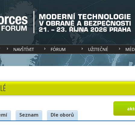
T
NAVŠTÍVIT
FÓRUM
UŽITEČNÉ
MÉD
LÉ
akt
emí
Seznam
Dle oborů