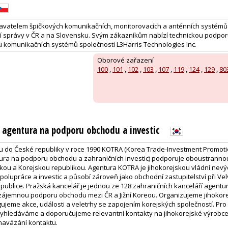
avatelem špičkových komunikačních, monitorovacích a anténních systémů 
tní správy v ČR a na Slovensku. Svým zákazníkům nabízí technickou podporu
 komunikačních systémů společnosti L3Harris Technologies Inc.
Oborové zařazení
100
,
101
,
102
,
103
,
107
,
119
,
124
,
129
,
80
 agentura na podporu obchodu a investic
du do České republiky v roce 1990 KOTRA (Korea Trade-Investment Promot
tura na podporu obchodu a zahraničních investic) podporuje oboustrann
kou a Korejskou republikou. Agentura KOTRA je jihokorejskou vládní nevý
olupráce a investic a působí zároveň jako obchodní zastupitelství při Vel
epublice. Pražská kancelář je jednou ze 128 zahraničních kanceláří agent
vzájemnou podporu obchodu mezi ČR a Jižní Koreou. Organizujeme jihokor
ujeme akce, události a veletrhy se zapojením korejských společností. Pro
vyhledáváme a doporučujeme relevantní kontakty na jihokorejské výrobc
 navázání kontaktu.