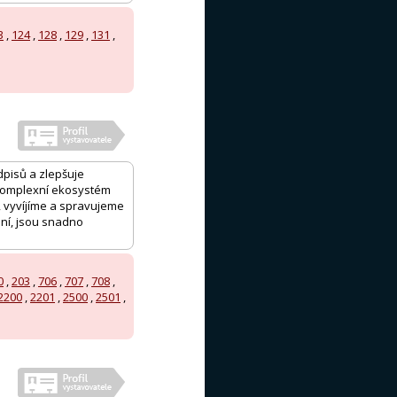
3
,
124
,
128
,
129
,
131
,
edpisů a zlepšuje
 komplexní ekosystém
, vyvíjíme a spravujeme
ní, jsou snadno
0
,
203
,
706
,
707
,
708
,
2200
,
2201
,
2500
,
2501
,