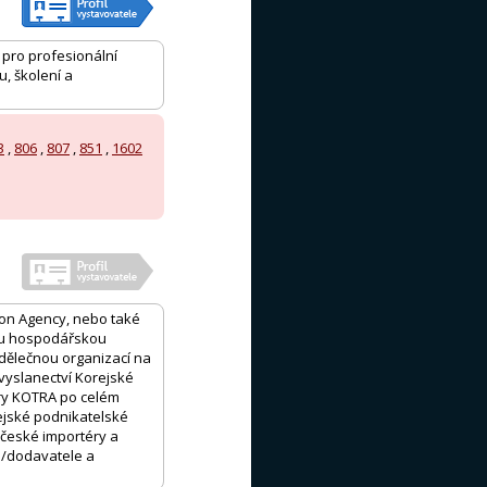
pro profesionální
, školení a
3
,
806
,
807
,
851
,
1602
ion Agency, nebo také
ou hospodářskou
dělečnou organizací na
vyslanectví Korejské
ury KOTRA po celém
ejské podnikatelské
 české importéry a
e/dodavatele a