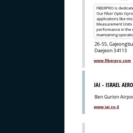
FIBERPRO is dedicat
Our Fiber Optic Gyro
applications like mis
Measurement Units (
performance in the 
maintaining operati
26-55, Gajeongbu
Daejeon 34113
www.fiberpro.com
IAI - ISRAEL AER
Ben Gurion Airpo
www.iai.co.il