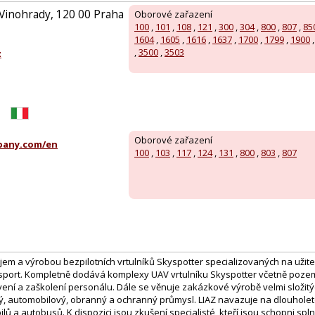
 Vinohrady, 120 00 Praha
Oborové zařazení
100
,
101
,
108
,
121
,
300
,
304
,
800
,
807
,
85
1604
,
1605
,
1616
,
1637
,
1700
,
1799
,
1900
,
3500
,
3503
z
Oborové zařazení
any.com/en
100
,
103
,
117
,
124
,
131
,
800
,
803
,
807
jem a výrobou bezpilotních vrtulníků Skyspotter specializovaných na užite
sport. Kompletně dodává komplexy UAV vrtulníku Skyspotter včetně pozemní
ní a zaškolení personálu. Dále se věnuje zakázkové výrobě velmi složitýc
ký, automobilový, obranný a ochranný průmysl. LIAZ navazuje na dlouholet
ů a autobusů. K dispozici jsou zkušení specialisté, kteří jsou schopni spl