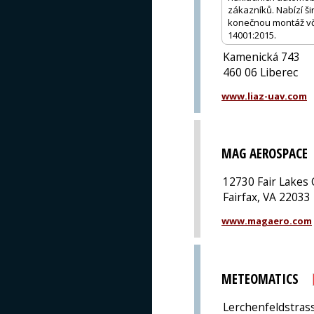
zákazníků. Nabízí ši
konečnou montáž včet
14001:2015.
Kamenická 743
460 06 Liberec
www.liaz-uav.com
MAG AEROSPACE
12730 Fair Lakes 
Fairfax, VA 22033
www.magaero.com
METEOMATICS
Lerchenfeldstras