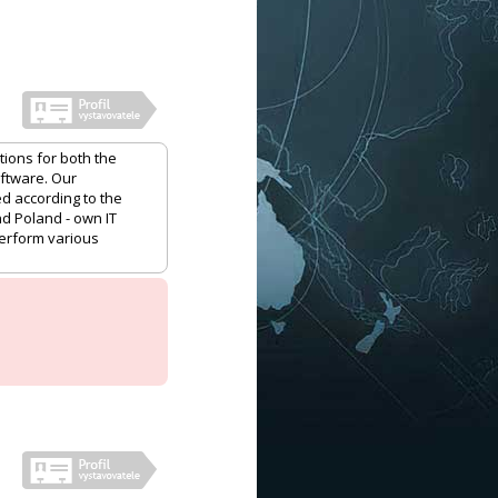
ions for both the
oftware. Our
ed according to the
nd Poland - own IT
perform various