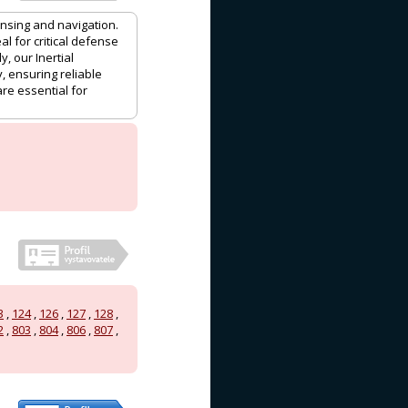
nsing and navigation.
l for critical defense
, our Inertial
, ensuring reliable
re essential for
3
,
124
,
126
,
127
,
128
,
2
,
803
,
804
,
806
,
807
,