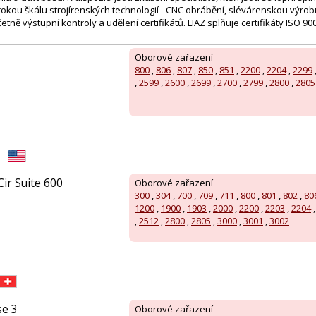
rokou škálu strojírenských technologií - CNC obrábění, slévárenskou výrob
ně výstupní kontroly a udělení certifikátů. LIAZ splňuje certifikáty ISO 90
Oborové zařazení
800
,
806
,
807
,
850
,
851
,
2200
,
2204
,
2299
,
2599
,
2600
,
2699
,
2700
,
2799
,
2800
,
2805
Cir Suite 600
Oborové zařazení
300
,
304
,
700
,
709
,
711
,
800
,
801
,
802
,
80
1200
,
1900
,
1903
,
2000
,
2200
,
2203
,
2204
,
2512
,
2800
,
2805
,
3000
,
3001
,
3002
se 3
Oborové zařazení