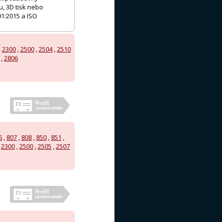
u, 3D tisk nebo
01:2015 a ISO
,
2300
,
2500
,
2504
,
2510
,
2806
6
,
807
,
808
,
850
,
851
,
,
2300
,
2500
,
2505
,
2507