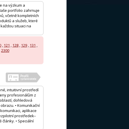
 se na výzkum a
 Naše portfolio zahrnuje
unů, včetně kompletních
oduktů a služeb, které
 každou situaci na
0
,
121
,
128
,
129
,
131
,
,
2300
é, intuitivní prostředí
rčeny profesionálům z
 oblastí, dohledová
í obrazu. • Komunikační
 komunikaci, aplikace
ezpilotní prostředek–
 články. • Speciální