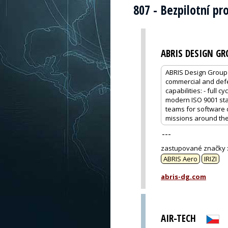
807 - Bezpilotní pr
ABRIS DESIGN GR
ABRIS Design Group 
commercial and defe
capabilities: - full
modern ISO 9001 stan
teams for software 
missions around th
---
zastupované značky
ABRIS Aero
IRIZI
abris-dg.com
AIR-TECH