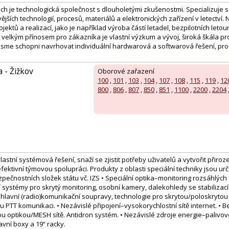
ech je technologická společnost s dlouholetými zkušenostmi. Specializuje
jších technologií, procesů, materiálů a elektronických zařízení v letectví.
ojektů a realizací, jako je například výroba částí letadel, bezpilotních leto
velkým přínosem pro zákazníka je vlastní výzkum a vývoj, široká škála pr
 jsme schopni navrhovat individuální hardwarová a softwarová řešení, pro
a - Žižkov
Oborové zařazení
100
,
101
,
103
,
104
,
107
,
108
,
115
,
119
,
12
800
,
806
,
807
,
850
,
851
,
1100
,
2200
,
2204
stní systémová řešení, snaží se zjistit potřeby uživatelů a vytvořit přirozen
 efektivní týmovou spolupráci. Produkty z oblasti speciální techniky jsou u
pečnostních složek státu vč. IZS • Speciální optika–monitoring rozsáhlých
 systémy pro skrytý monitoring, osobní kamery, dalekohledy se stabilizac
hlavní (radio)komunikační soupravy, technologie pro skrytou/poloskrytou
PTT komunikaci. • Nezávislé připojení–vysokorychlostní sítě internet. • B
 optikou/MESH sítě. Antidron systém. • Nezávislé zdroje energie–palivové
vní boxy a 19“ racky.