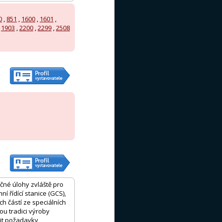
0
,
851
,
1600
,
1601
,
,
1903
,
2200
,
2299
,
2508
čné úlohy zvláště pro
 řídící stanice (GCS),
h částí ze speciálních
ou tradici výroby
nit požadavky