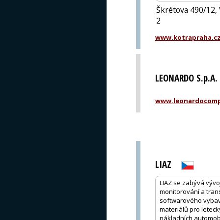
Škrétova 490/12,
2
www.kotrapraha.c
LEONARDO S.p.A.
www.leonardocomp
LIAZ
LIAZ se zabývá vývo
monitorování a tran
softwarového vybave
materiálů pro letec
nákladních automobil