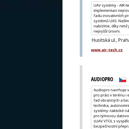
UAV systémy - AIR-t
implementaci nejnově
řadu inovativních pr
systémů UAS. Naším 
nabízíme, díky nimž
nejvyšší úrovni.
Husitská ul., Prah
www.air-tech.cz
AUDIOPRO
Audiopro navrhuje vla
pro práci v terénu i
řad obranných a bez
technika, autonomní
systémy–taktické ná
pro týmovou datovou 
sUAV VTOL s vyspělou
bezpečnostní přepra