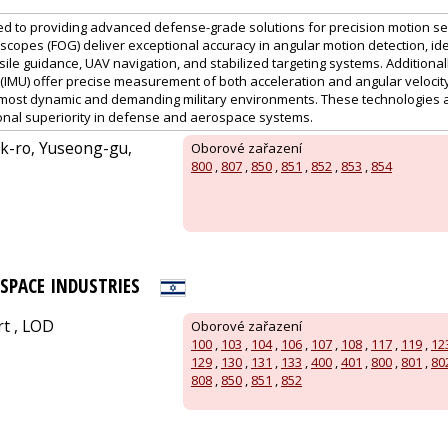
ed to providing advanced defense-grade solutions for precision motion se
scopes (FOG) deliver exceptional accuracy in angular motion detection, idea
sile guidance, UAV navigation, and stabilized targeting systems. Additionally
IMU) offer precise measurement of both acceleration and angular velocity
most dynamic and demanding military environments. These technologies a
onal superiority in defense and aerospace systems.
k-ro, Yuseong-gu,
Oborové zařazení
800
,
807
,
850
,
851
,
852
,
853
,
854
OSPACE INDUSTRIES
rt , LOD
Oborové zařazení
100
,
103
,
104
,
106
,
107
,
108
,
117
,
119
,
12
129
,
130
,
131
,
133
,
400
,
401
,
800
,
801
,
80
808
,
850
,
851
,
852