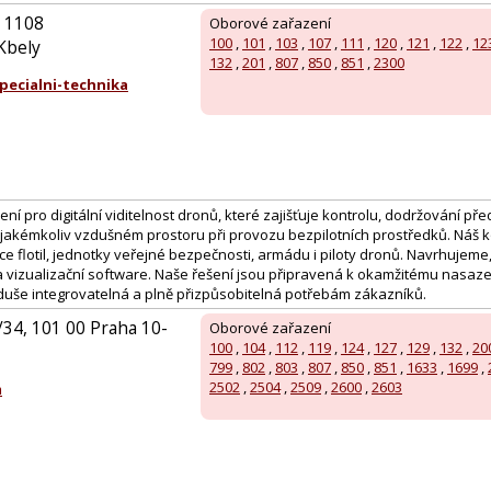
 1108
Oborové zařazení
100
,
101
,
103
,
107
,
111
,
120
,
121
,
122
,
12
Kbely
132
,
201
,
807
,
850
,
851
,
2300
ecialni-technika
ení pro digitální viditelnost dronů, které zajišťuje kontrolu, dodržování př
 jakémkoliv vzdušném prostoru při provozu bezpilotních prostředků. Náš
e flotil, jednotky veřejné bezpečnosti, armádu i piloty dronů. Navrhujeme
 vizualizační software. Naše řešení jsou připravená k okamžitému nasaze
duše integrovatelná a plně přizpůsobitelná potřebám zákazníků.
34, 101 00 Praha 10-
Oborové zařazení
100
,
104
,
112
,
119
,
124
,
127
,
129
,
132
,
20
799
,
802
,
803
,
807
,
850
,
851
,
1633
,
1699
,
2502
,
2504
,
2509
,
2600
,
2603
m