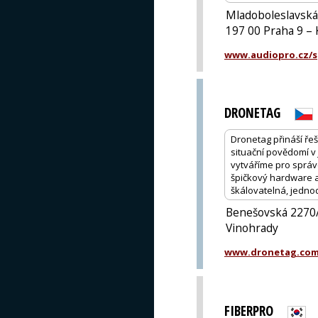
Mladoboleslavská
197 00 Praha 9 – 
www.audiopro.cz/sp
DRONETAG
Dronetag přináší řeš
situační povědomí v
vytváříme pro správc
špičkový hardware a
škálovatelná, jedno
Benešovská 2270/
Vinohrady
www.dronetag.co
FIBERPRO