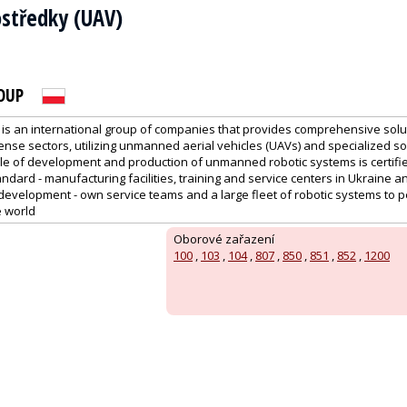
ostředky (UAV)
OUP
is an international group of companies that provides comprehensive solut
nse sectors, utilizing unmanned aerial vehicles (UAVs) and specialized s
 cycle of development and production of unmanned robotic systems is certifi
dard - manufacturing facilities, training and service centers in Ukraine a
development - own service teams and a large fleet of robotic systems to 
e world
Oborové zařazení
100
,
103
,
104
,
807
,
850
,
851
,
852
,
1200
: