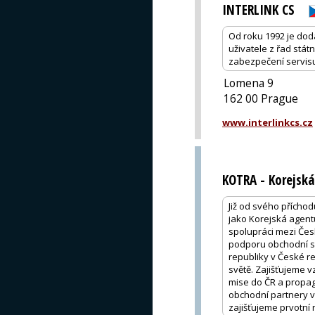
INTERLINK CS
Od roku 1992 je dod
uživatele z řad stá
zabezpečení servisu
Lomena 9
162 00 Prague
www.interlinkcs.cz
KOTRA - Korejská
Již od svého přícho
jako Korejská agen
spolupráci mezi Čes
podporu obchodní sp
republiky v České r
světě. Zajišťujeme 
mise do ČR a propag
obchodní partnery 
zajišťujeme prvotní