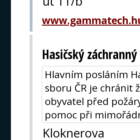
út 11/b
www.gammatech.hu
Hasičský záchranný
Hlavním posláním H
sboru ČR je chránit ž
obyvatel před požár
pomoc při mimořádn
Kloknerova