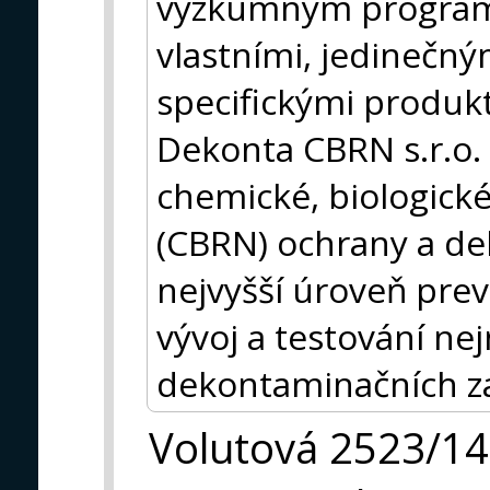
výzkumným programem
vlastními, jedinečným
specifickými produkt
Dekonta CBRN s.r.o. n
chemické, biologické
(CBRN) ochrany a d
nejvyšší úroveň pre
vývoj a testování ne
dekontaminačních zař
Volutová 2523/14