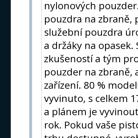
nylonových pouzder. 
pouzdra na zbraně,
služební pouzdra úro
a držáky na opasek. 
zkušeností a tým pr
pouzder na zbraně, 
zařízení. 80 % mode
vyvinuto, s celkem 
a plánem je vyvinou
rok. Pokud vaše pist
trhu dostupné, vyr