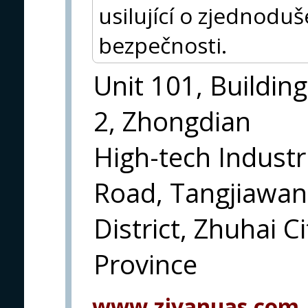
usilující o zjednoduš
bezpečnosti.
Unit 101, Building
2, Zhongdian
High-tech Industri
Road, Tangjiawan
District, Zhuhai 
Province
www.ziyanuas.com