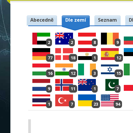
Abecedně
Dle zemí
Seznam
D
2
2
8
9
77
18
1
12
16
12
3
15
9
11
1
7
1
7
23
94