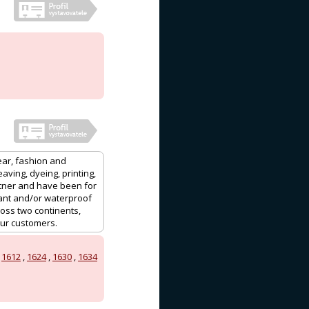
ear, fashion and
aving, dyeing, printing,
rtner and have been for
ant and/or waterproof
cross two continents,
our customers.
,
1612
,
1624
,
1630
,
1634