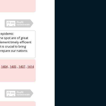
 epidemic
the spot are of great
lement timely efficient
is crucial to bring
 prepare our nations
,
1404
,
1405
,
1407
,
1414