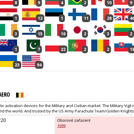
8
9
4
2
10
9
1
12
1
11
28
4
3
15
16
2
3
2
1
7
22
2
2
1
23
94
AERO
 activation devices for the Military and Civilian market. The Military Vigil 
und the world. And trusted by the US Army Parachute Team/Golden Knights 
220
Oborové zařazení
1699