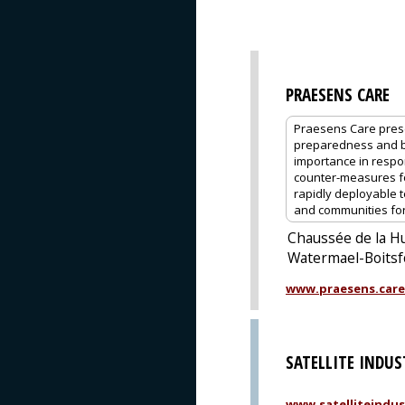
PRAESENS CARE
Praesens Care prese
preparedness and bio
importance in respon
counter-measures for 
rapidly deployable t
and communities for 
Chaussée de la H
Watermael-Boitsf
www.praesens.care
SATELLITE INDUS
www.satelliteindus