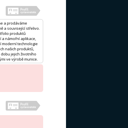
me a prodáváme
a související střelivo.
tfolio produktů
í a námořní aplikace,
jí moderní technologie
ech našich produktů,
dobu jejich životního
nými ve výrobě munice.