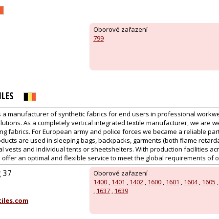
Oborové zařazení
799
ILES
s a manufacturer of synthetic fabrics for end users in professional workw
lutions. As a completely vertical integrated textile manufacturer, we are we
ing fabrics. For European army and police forces we became a reliable pa
ducts are used in sleeping bags, backpacks, garments (both flame retard
al vests and individual tents or sheetshelters. With production facilities a
offer an optimal and flexible service to meet the global requirements of 
g 37
Oborové zařazení
1400
,
1401
,
1402
,
1600
,
1601
,
1604
,
1605
,
1637
,
1639
iles.com