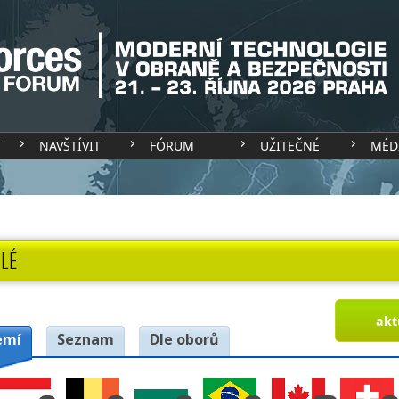
T
NAVŠTÍVIT
FÓRUM
UŽITEČNÉ
MÉD
LÉ
akt
emí
Seznam
Dle oborů