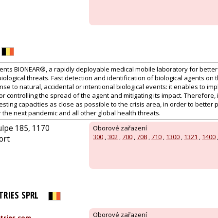
nts BIONEAR®, a rapidly deployable medical mobile laboratory for better
logical threats. Fast detection and identification of biological agents on 
se to natural, accidental or intentional biological events: it enables to imp
controlling the spread of the agent and mitigating its impact. Therefore, it 
esting capacities as close as possible to the crisis area, in order to better
the next pandemic and all other global health threats.
ulpe 185, 1170
Oborové zařazení
300
,
302
,
700
,
708
,
710
,
1300
,
1321
,
1400
ort
TRIES SPRL
Oborové zařazení
tries.com