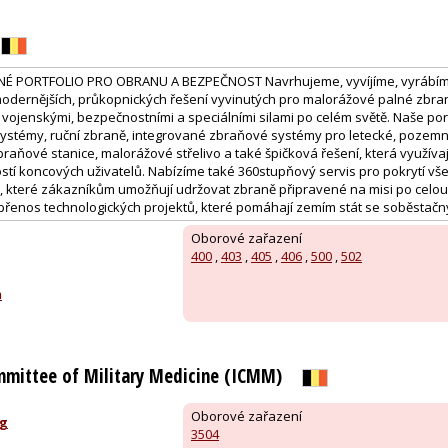
ČNÉ PORTFOLIO PRO OBRANU A BEZPEČNOST Navrhujeme, vyvíjíme, vyrábí
odernějších, průkopnických řešení vyvinutých pro malorážové palné zbraně 
vojenskými, bezpečnostními a speciálními silami po celém světě. Naše por
systémy, ruční zbraně, integrované zbraňové systémy pro letecké, pozemn
raňové stanice, malorážové střelivo a také špičková řešení, která využíva
stí koncových uživatelů. Nabízíme také 360stupňový servis pro pokrytí vš
b, které zákazníkům umožňují udržovat zbraně připravené na misi po celou 
tý přenos technologických projektů, které pomáhají zemím stát se soběstač
Oborové zařazení
400
,
403
,
405
,
406
,
500
,
502
m
mmittee of Military Medicine (ICMM)
Oborové zařazení
g
3504