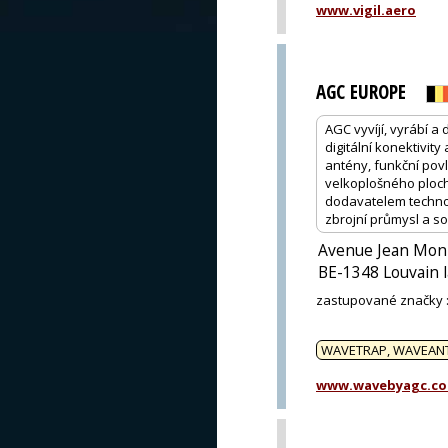
www.vigil.aero
AGC EUROPE
AGC vyvíjí, vyrábí a
digitální konektivit
antény, funkční povl
velkoplošného ploch
dodavatelem technol
zbrojní průmysl a s
Avenue Jean Mon
BE-1348 Louvain 
zastupované značky
WAVETRAP, WAVEANTE
www.wavebyagc.c