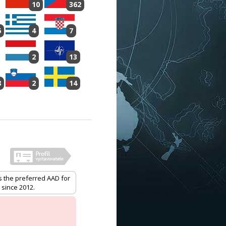
10
362
6
4
7
2
13
8
2
14
is the preferred AAD for
since 2012.