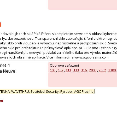
 dodává high-tech sklářská řešení s kompletním servisem v oblasti kyberne
y a fyzické bezpečnosti. Transparentní sklo zabraňující šíření elektromagne
aky, sklo proti vloupání a výbuchu, neprůstřelné a protipožární sklo. Světo
ého skla pro architekturu a průmyslové aplikace. AGC Plasma Technology
ogií nanášení plazmových povlaků za nízkého tlaku pro výrobu materiál
ouvisejících obranné aplikace. Více informací na www.agc-plasma.com
net 4
Oborové zařazení
100
,
107
,
111
,
113
,
116
,
2000
,
2002
,
2100
la Neuve
:
NNA, WAVETHRU, Stratobel Security, Pyrobel, AGC Plasma
om