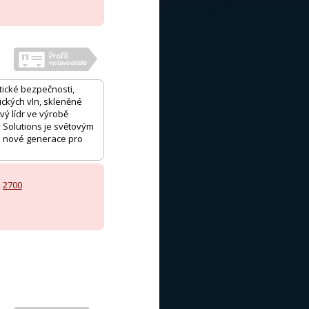
tické bezpečnosti,
tických vln, skleněné
vý lídr ve výrobě
 Solutions je světovým
ů nové generace pro
,
2700