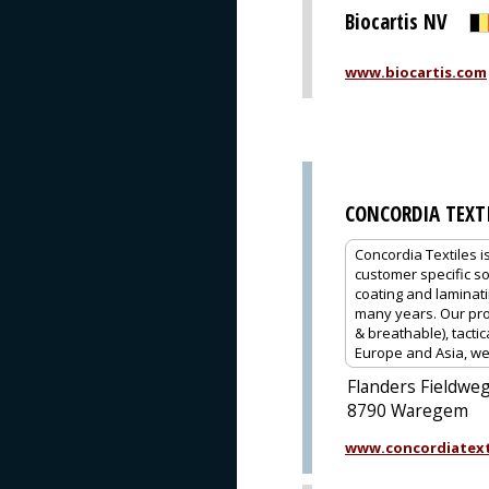
Biocartis NV
www.biocartis.com
CONCORDIA TEXT
Concordia Textiles i
customer specific so
coating and laminat
many years. Our pro
& breathable), tactic
Europe and Asia, we 
Flanders Fieldwe
8790 Waregem
www.concordiatext