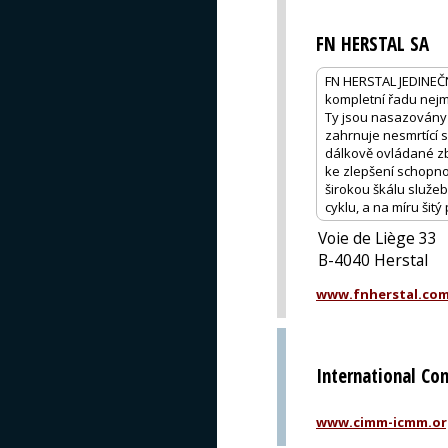
FN HERSTAL SA
FN HERSTAL JEDINE
kompletní řadu nejm
Ty jsou nasazovány 
zahrnuje nesmrtící 
dálkově ovládané zb
ke zlepšení schopno
širokou škálu služe
cyklu, a na míru ši
Voie de Liège 33
B-4040 Herstal
www.fnherstal.co
International Co
www.cimm-icmm.or