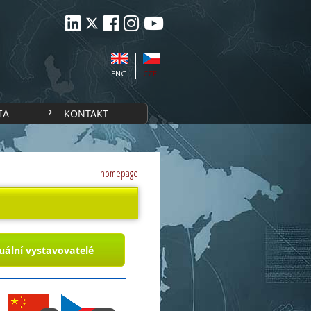
ENG
CZE
IA
KONTAKT
homepage
uální vystavovatelé