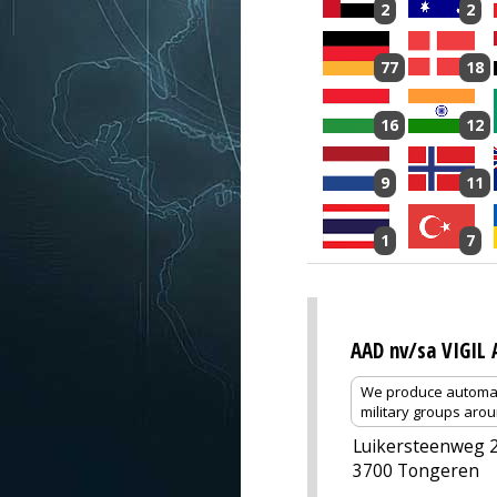
2
2
77
18
16
12
9
11
1
7
AAD nv/sa VIGIL 
We produce automatic
military groups aro
Luikersteenweg 
3700 Tongeren