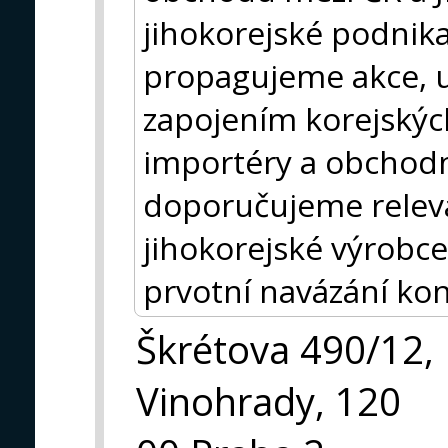
jihokorejské podnik
propagujeme akce, ud
zapojením korejských
importéry a obchodn
doporučujeme releva
jihokorejské výrobce
prvotní navázání kon
Škrétova 490/12,
Vinohrady, 120