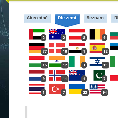
Abecedně
Dle zemí
Seznam
D
2
2
8
9
77
18
1
12
16
12
3
15
9
11
1
7
1
7
23
94