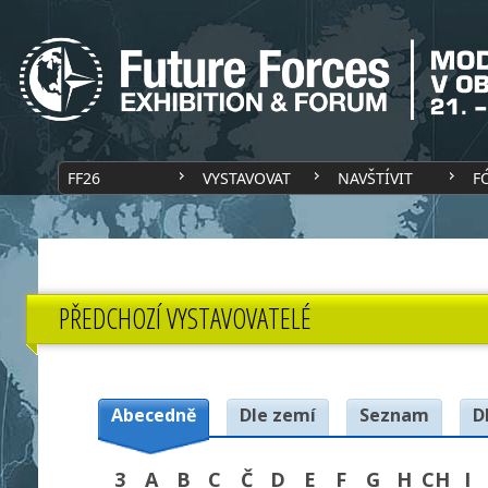
FF26
VYSTAVOVAT
NAVŠTÍVIT
F
PŘEDCHOZÍ VYSTAVOVATELÉ
Abecedně
Dle zemí
Seznam
D
3
A
B
C
Č
D
E
F
G
H
CH
I