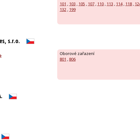
101
,
103
,
105
,
107
,
110
,
113
,
114
,
118
,
12
132
,
199
s, s.r.o.
Oborové zařazení
o
801
,
806
A.