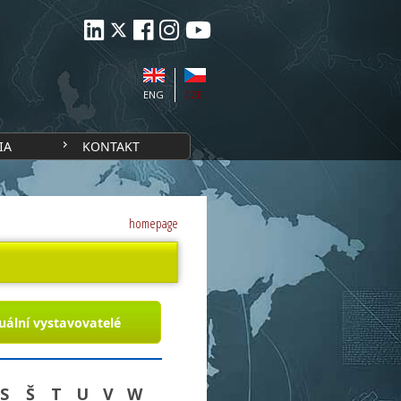
ENG
CZE
IA
KONTAKT
homepage
uální vystavovatelé
S
Š
T
U
V
W