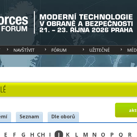
T
NAVŠTÍVIT
FÓRUM
UŽITEČNÉ
MÉD
LÉ
akt
emí
Seznam
Dle oborů
E
F
G
H
CH
I
J
K
L
M
N
O
P
Q
R