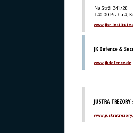
Na Strži 241/28
140 00 Praha 4, K
www.jisr-institute
JK Defence & Sec
www.jkdefence.de
JUSTRA TREZORY s
www.justratrezory