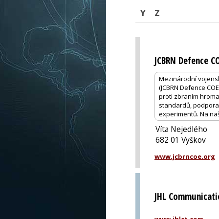
Y
Z
JCBRN Defence C
Mezinárodní vojensk
(JCBRN Defence COE) 
proti zbraním hroma
standardů, podpora 
experimentů. Na naší
Víta Nejedlého
682 01 Vyškov
www.jcbrncoe.org
JHL Communicati