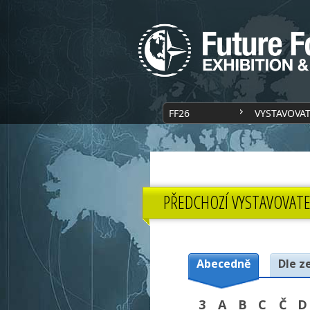
FF26
VYSTAVOVA
PŘEDCHOZÍ VYSTAVOVATE
Abecedně
Dle z
3
A
B
C
Č
D