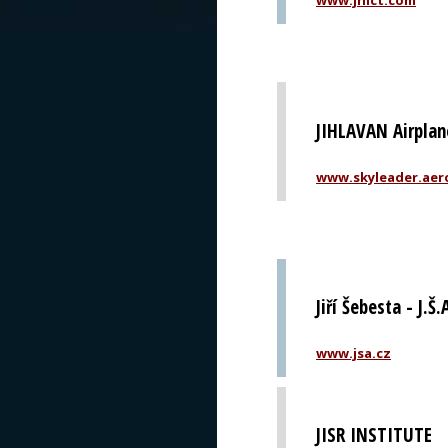
www.jhlct.com
JIHLAVAN Airplane
www.skyleader.aer
Jiří Šebesta - J.Š.
www.jsa.cz
JISR INSTITUTE