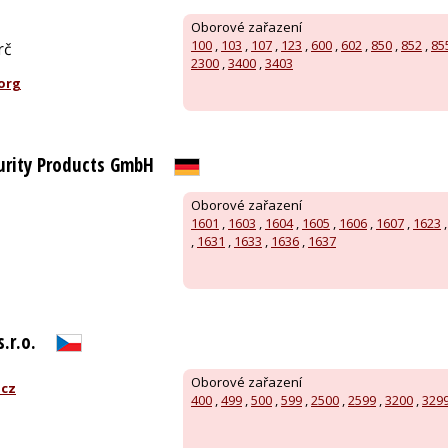
Oborové zařazení
100
,
103
,
107
,
123
,
600
,
602
,
850
,
852
,
85
rč
2300
,
3400
,
3403
.org
urity Products GmbH
Oborové zařazení
1601
,
1603
,
1604
,
1605
,
1606
,
1607
,
1623
,
1631
,
1633
,
1636
,
1637
.r.o.
Oborové zařazení
.cz
400
,
499
,
500
,
599
,
2500
,
2599
,
3200
,
329