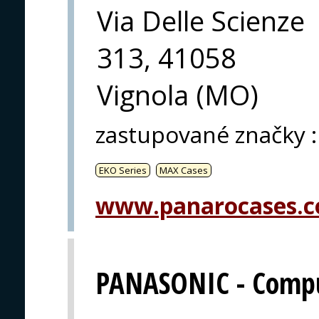
Via Delle Scienze
313, 41058
Vignola (MO)
zastupované značky
:
EKO Series
MAX Cases
www.panarocases.
PANASONIC - Comput