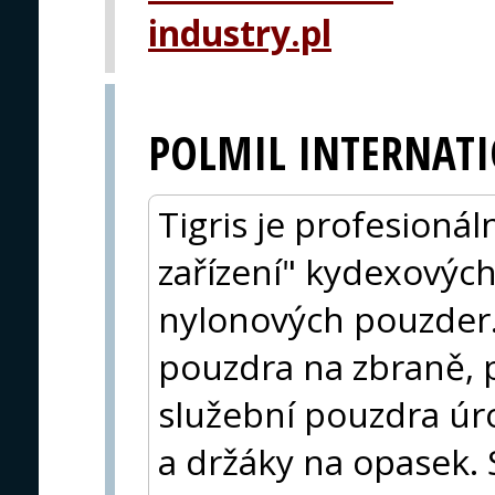
industry.pl
POLMIL INTERNATI
Tigris je profesionál
zařízení" kydexovýc
nylonových pouzder. 
pouzdra na zbraně,
služební pouzdra úro
a držáky na opasek. 