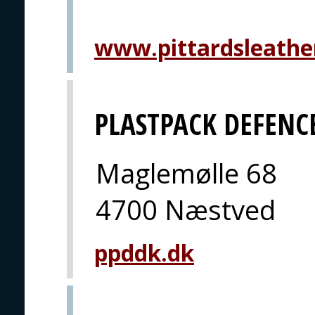
www.pittardsleathe
PLASTPACK DEFENC
Maglemølle 68
4700 Næstved
ppddk.dk