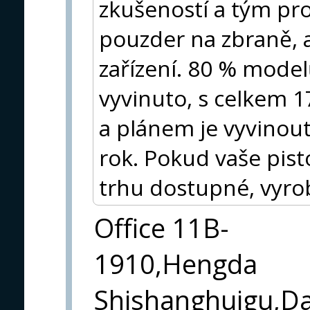
zkušeností a tým pr
pouzder na zbraně, 
zařízení. 80 % mode
vyvinuto, s celkem 
a plánem je vyvinou
rok. Pokud vaše pist
trhu dostupné, vyr
Office 11B-
1910,Hengda
Shishanghuigu,Da