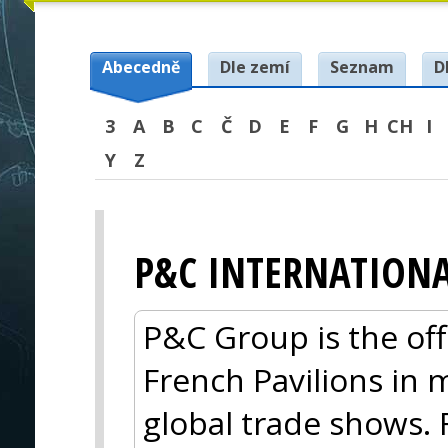
Abecedně
Dle zemí
Seznam
D
3
A
B
C
Č
D
E
F
G
H
CH
I
Y
Z
P&C INTERNATION
P&C Group is the offi
French Pavilions in 
global trade shows.