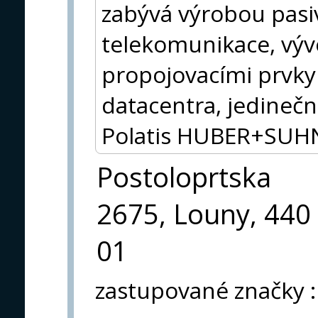
zabývá výrobou pasiv
telekomunikace, výv
propojovacími prvk
datacentra, jedinečn
Polatis HUBER+SUH
Postoloprtska
2675, Louny, 440
01
zastupované značky
: