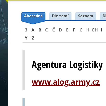
Abecedně
Dle zemí
Seznam
D
3
A
B
C
Č
D
E
F
G
H
CH
I
Y
Z
Agentura Logistiky
www.alog.army.cz