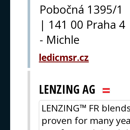
Pobočná 1395/1
| 141 00 Praha 4
- Michle
ledicmsr.cz
LENZING AG
LENZING™ FR blends 
proven for many year