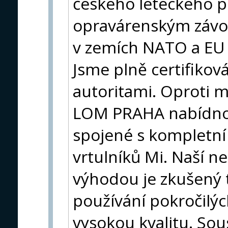
českého leteckého p
opravárenským závod
v zemích NATO a EU
Jsme plně certifiko
autoritami. Oproti
LOM PRAHA nabídno
spojené s kompletní
vrtulníků Mi. Naší 
výhodou je zkušený 
používání pokročilýc
vysokou kvalitu. So