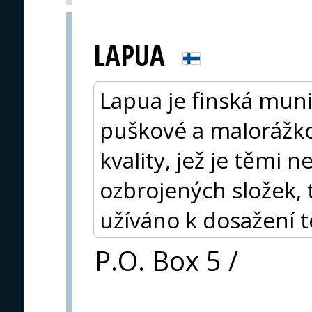
LAPUA
Lapua je finská muni
puškové a malorážkov
kvality, jež je těmi ne
ozbrojených složek, 
užíváno k dosažení t
P.O. Box 5 /