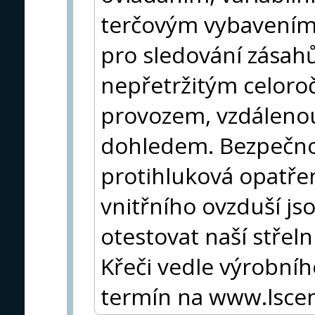
terčovým vybavení
pro sledování zásahů
nepřetržitým celor
provozem, vzdálenou
dohledem. Bezpečnos
protihluková opatřen
vnitřního ovzduší js
otestovat naší střeln
Křeči vedle výrobníh
termín na www.lscen