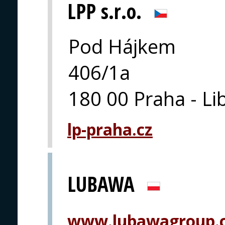
LPP s.r.o.
Pod Hájkem
406/1a
180 00 Praha - Li
lp-praha.cz
LUBAWA
www.lubawagroup.