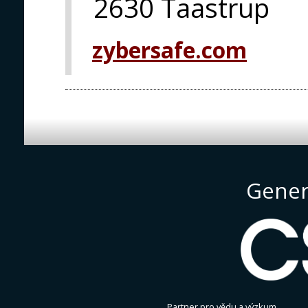
2630 Taastrup
zybersafe.com
Gener
Partner pro vědu a výzkum