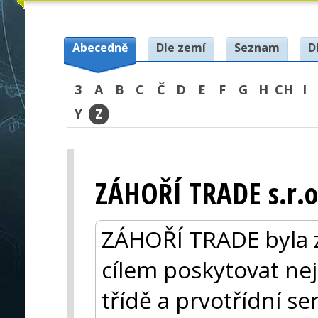
Abecedně
Dle zemí
Seznam
D
3
A
B
C
Č
D
E
F
G
H
CH
I
Y
Z
ZÁHOŘÍ TRADE s.r.o
ZÁHOŘÍ TRADE byla z
cílem poskytovat nej
třídě a prvotřídní se