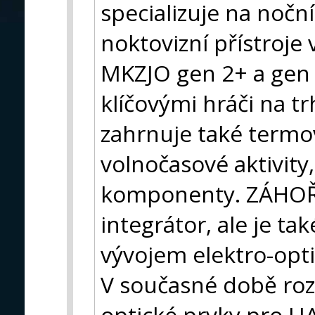
specializuje na nočn
noktovizní přístroje 
MKZJO gen 2+ a gen 3
klíčovými hráči na t
zahrnuje také termovi
volnočasové aktivity,
komponenty. ZÁHOŘÍ
integrátor, ale je ta
vývojem elektro-opti
V současné době rozš
optické prvky pro U