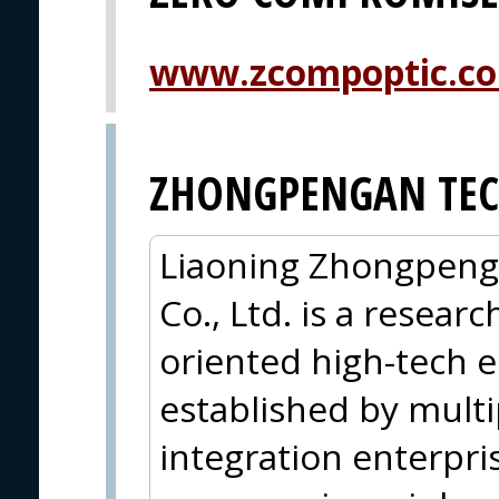
www.zcompoptic.c
ZHONGPENGAN TE
Liaoning Zhongpeng'
Co., Ltd. is a resea
oriented high-tech e
established by multip
integration enterpri