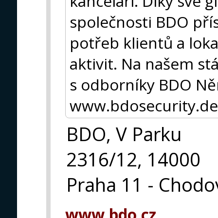
kanceláří. Díky své g
společnosti BDO pří
potřeb klientů a loka
aktivit. Na našem st
s odborníky BDO Něm
www.bdosecurity.de
BDO, V Parku
2316/12, 14000
Praha 11 - Chodo
www.bdo.cz