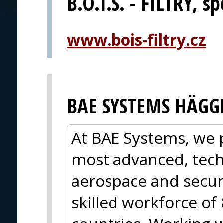
B.O.I.S. - FILTRY, spo
www.bois-filtry.cz
BAE SYSTEMS HÄGG
At BAE Systems, we 
most advanced, tech
aerospace and secur
skilled workforce of