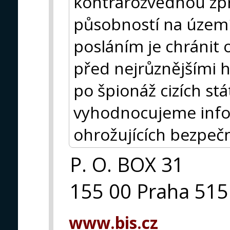
kontrarozvědnou zp
působností na území
posláním je chránit 
před nejrůznějšími 
po špionáž cizích s
vyhodnocujeme infor
ohrožujících bezpeč
P. O. BOX 31
155 00 Praha 515
www.bis.cz