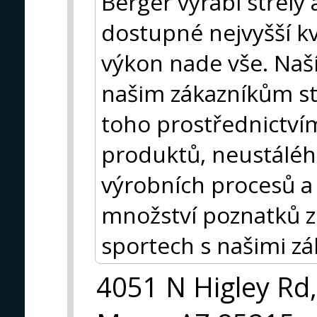
Berger vyrábí střely a
dostupné nejvyšší kva
výkon nade vše. Naší
našim zákazníkům st
toho prostřednictví
produktů, neustáléh
výrobních procesů a
množství poznatků z 
sportech s našimi zák
4051 N Higley Rd,