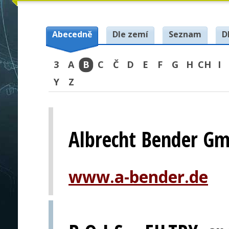
Abecedně
Dle zemí
Seznam
D
3
A
B
C
Č
D
E
F
G
H
CH
I
Y
Z
Albrecht Bender Gm
www.a-bender.de