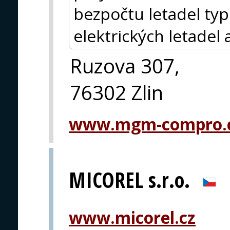
bezpočtu letadel ty
elektrických letadel 
Ruzova 307,
76302 Zlin
www.mgm-compro.
MICOREL s.r.o.
www.micorel.cz