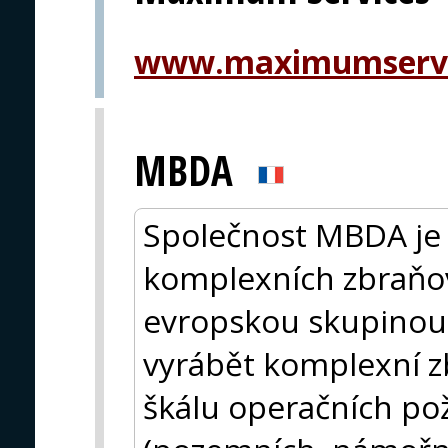
www.maximumservi
MBDA
Společnost MBDA je 
komplexních zbraňo
evropskou skupinou
vyrábět komplexní zb
škálu operačních pož