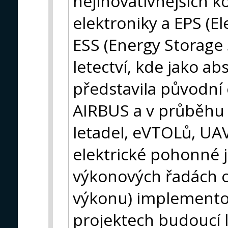
nejinovativnějších k
elektroniky a EPS (El
ESS (Energy Storage 
letectví, kde jako a
představila původní 
AIRBUS a v průběhu l
letadel, eVTOLů, UA
elektrické pohonn
výkonových řadách o
výkonu) implement
projektech budoucí le