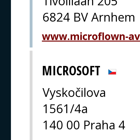
Tivolilaan 205
6824 BV Arnhem
www.microflown-av
MICROSOFT
Vyskočilova
1561/4a
140 00 Praha 4