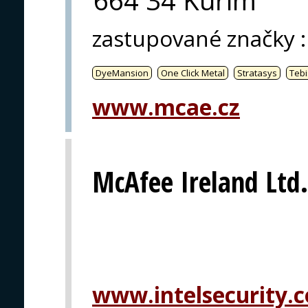
664 34 Kuřim
zastupované značky
:
DyeMansion
One Click Metal
Stratasys
Tebi
www.mcae.cz
McAfee Ireland Ltd.
www.intelsecurity.