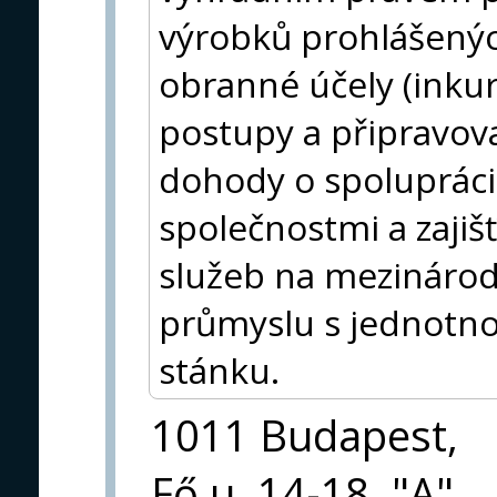
výrobků prohlášenýc
obranné účely (inkur
postupy a připravova
dohody o spoluprác
společnostmi a zajiš
služeb na mezináro
průmyslu s jednotn
stánku.
1011 Budapest,
Fő u. 14-18. "A"