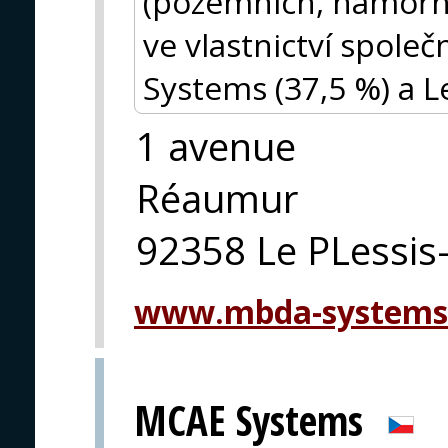
(pozemních, námořn
ve vlastnictví společ
Systems (37,5 %) a L
1 avenue
Réaumur
92358 Le PLessis
www.mbda-systems
MCAE Systems