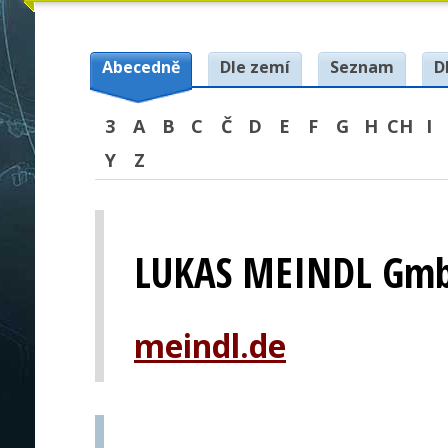
Abecedně
Dle zemí
Seznam
D
3
A
B
C
Č
D
E
F
G
H
CH
I
Y
Z
LUKAS MEINDL Gmb
meindl.de