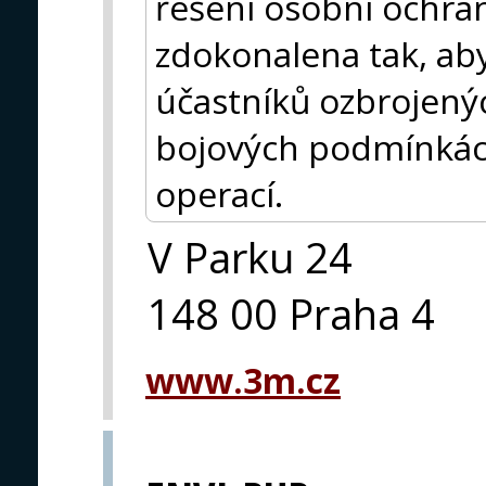
řešení osobní ochra
zdokonalena tak, aby
účastníků ozbrojený
bojových podmínká
operací.
V Parku 24
148 00 Praha 4
www.3m.cz