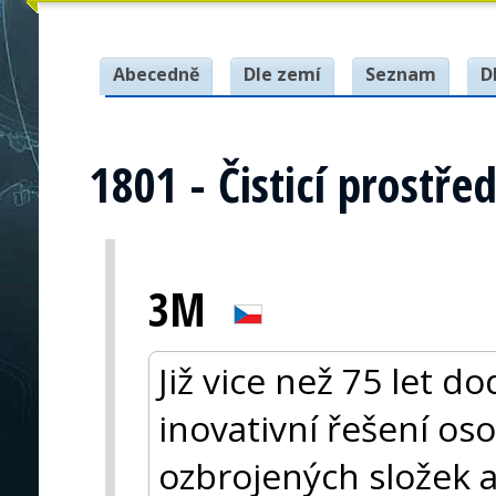
Abecedně
Dle zemí
Seznam
D
1801 - Čisticí prostře
3M
Již vice než 75 let 
inovativní řešení os
ozbrojených složek a