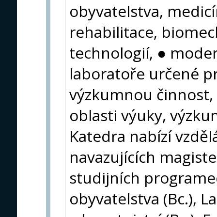
obyvatelstva, medicín
rehabilitace, biomec
technologií, ● mode
laboratoře určené p
výzkumnou činnost,
oblasti výuky, výzkum
Katedra nabízí vzděl
navazujících magist
studijních programe
obyvatelstva (Bc.), L