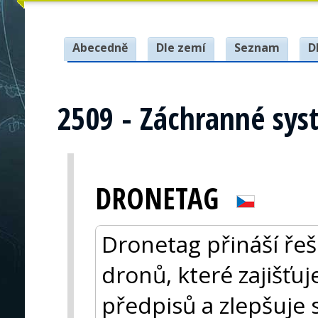
Abecedně
Dle zemí
Seznam
D
2509 - Záchranné sy
DRONETAG
Dronetag přináší řeše
dronů, které zajišťu
předpisů a zlepšuje 