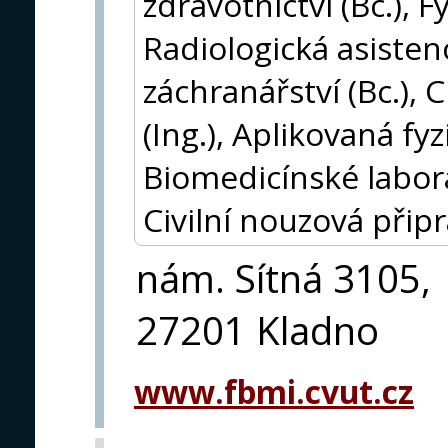
zdravotnictví (Bc.), F
Radiologická asistenc
záchranářství (Bc.), 
(Ing.), Aplikovaná fyz
Biomedicínské labora
Civilní nouzová připr
nám. Sítná 3105,
27201 Kladno
www.fbmi.cvut.cz