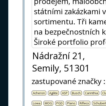
prodejem, maloobc
státními zakázkami v
sortimentu. Tři kam
na bezpečnostních k
Široké portfolio pro
Nádražní 21,
Semily, 51301
zastupované značky
:
Acheron
Agilite
ASP
Busch
Carinthia
Cl
Lowa
MOG
PGD
Plano
Riflecx
Schuber