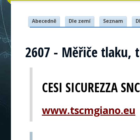
Abecedně
Dle zemí
Seznam
D
2607 - Měřiče tlaku, t
CESI SICUREZZA SNC
www.tscmgiano.eu