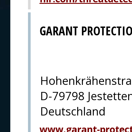
GARANT PROTECTI
Hohenkrähenstra
D-79798 Jestette
Deutschland
www.garant-protec