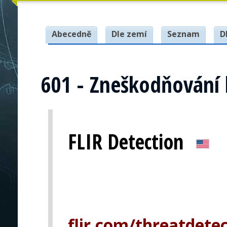
Abecedně
Dle zemí
Seznam
D
601 - Zneškodňování
FLIR Detection
flir.com/threatdete